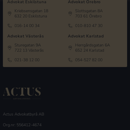
Advokat Eskilstuna
Advokat Örebro
Kriebsensgatan 18
Slottsgatan 8A
632 20 Eskilstuna
703 61 Örebro
016-14 00 34
010-810 47 30
Advokat Västerås
Advokat Karlstad
Sturegatan 9A
Herrgårdsgatan 6A
722 13 Västerås
652 24 Karlstad
021-38 12 00
054-527 82 00
Actus Advokatbyrå AB
Org.nr: 556412-4674