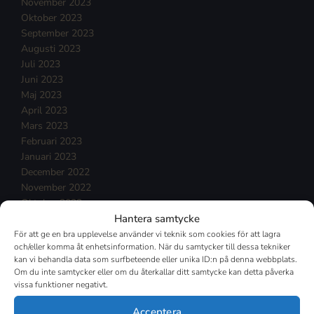
November 2023
Oktober 2023
September 2023
Augusti 2023
Juli 2023
Juni 2023
Maj 2023
April 2023
Mars 2023
Februari 2023
Januari 2023
December 2022
November 2022
Oktober 2022
Hantera samtycke
September 2022
Augusti 2022
För att ge en bra upplevelse använder vi teknik som cookies för att lagra
och/eller komma åt enhetsinformation. När du samtycker till dessa tekniker
Juli 2022
kan vi behandla data som surfbeteende eller unika ID:n på denna webbplats.
Juni 2022
Om du inte samtycker eller om du återkallar ditt samtycke kan detta påverka
Maj 2022
vissa funktioner negativt.
April 2022
Mars 2022
Acceptera