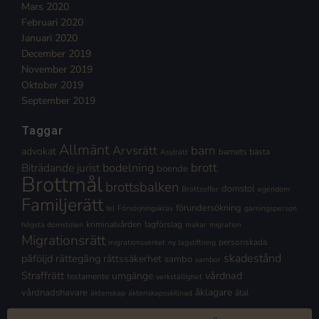
Mars 2020
Februari 2020
Januari 2020
December 2019
November 2019
Oktober 2019
September 2019
Taggar
Allmänt
Arvsrätt
barn
advokat
barnets bästa
Asylrätt
brott
Biträdande jurist
bodelning
boende
Brottmål
brottsbalken
domstol
Brottsoffer
egendom
Familjerätt
förundersökning
fel
Försörjningskrav
gärningsperson
kriminalvården
lagförslag
högsta domstolen
makar
migration
Migrationsrätt
personskada
migrationsverket
ny lagstiftning
skadestånd
påföljd
rättegång
rättssäkerhet
sambo
sambor
Straffrätt
vårdnad
umgänge
testamente
verkställighet
åklagare
vårdnadshavare
åtal
äktenskap
äktenskapsskillnad