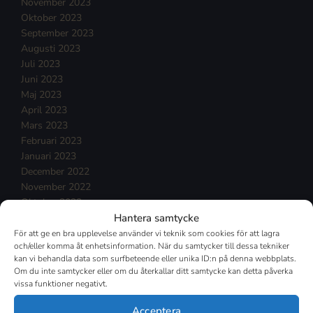
November 2023
Oktober 2023
September 2023
Augusti 2023
Juli 2023
Juni 2023
Maj 2023
April 2023
Mars 2023
Februari 2023
Januari 2023
December 2022
November 2022
Oktober 2022
Hantera samtycke
September 2022
Augusti 2022
För att ge en bra upplevelse använder vi teknik som cookies för att lagra
och/eller komma åt enhetsinformation. När du samtycker till dessa tekniker
Juli 2022
kan vi behandla data som surfbeteende eller unika ID:n på denna webbplats.
Juni 2022
Om du inte samtycker eller om du återkallar ditt samtycke kan detta påverka
Maj 2022
vissa funktioner negativt.
April 2022
Mars 2022
Acceptera