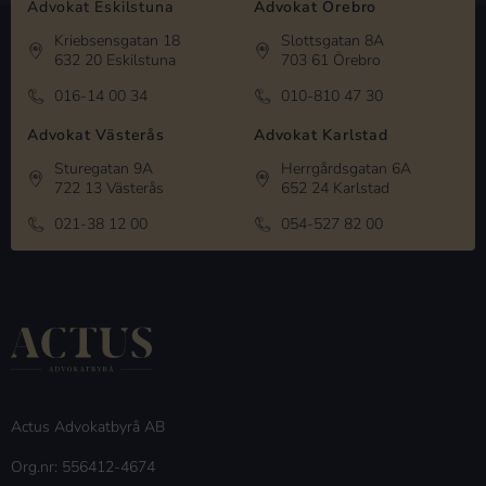
Advokat Eskilstuna
Advokat Örebro
Kriebsensgatan 18
Slottsgatan 8A
632 20 Eskilstuna
703 61 Örebro
016-14 00 34
010-810 47 30
Advokat Västerås
Advokat Karlstad
Sturegatan 9A
Herrgårdsgatan 6A
722 13 Västerås
652 24 Karlstad
021-38 12 00
054-527 82 00
Actus Advokatbyrå AB
Org.nr: 556412-4674