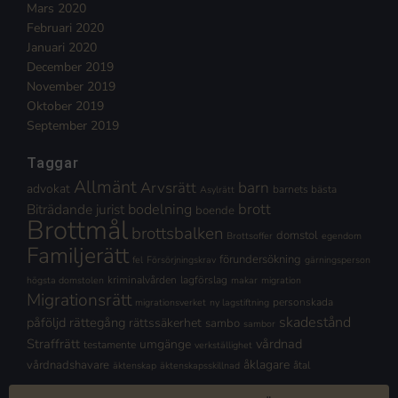
Mars 2020
Februari 2020
Januari 2020
December 2019
November 2019
Oktober 2019
September 2019
Taggar
Allmänt
Arvsrätt
barn
advokat
barnets bästa
Asylrätt
brott
Biträdande jurist
bodelning
boende
Brottmål
brottsbalken
domstol
Brottsoffer
egendom
Familjerätt
förundersökning
fel
Försörjningskrav
gärningsperson
kriminalvården
lagförslag
högsta domstolen
makar
migration
Migrationsrätt
personskada
migrationsverket
ny lagstiftning
skadestånd
påföljd
rättegång
rättssäkerhet
sambo
sambor
Straffrätt
vårdnad
umgänge
testamente
verkställighet
åklagare
vårdnadshavare
åtal
äktenskap
äktenskapsskillnad