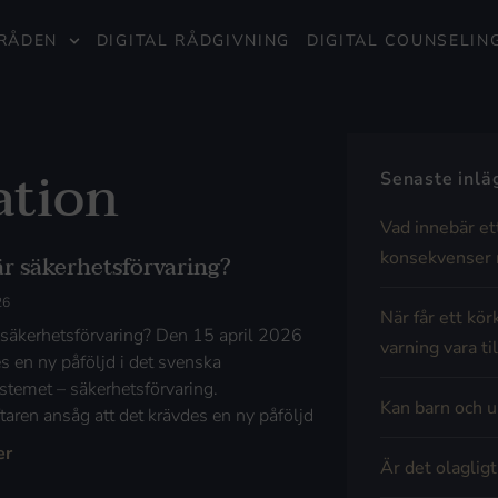
RÅDEN
DIGITAL RÅDGIVNING
DIGITAL COUNSELIN
ation
Senaste inl
Vad innebär et
konsekvenser 
är säkerhetsförvaring?
26
När får ett kör
 säkerhetsförvaring? Den 15 april 2026
varning vara til
es en ny påföljd i det svenska
ystemet – säkerhetsförvaring.
Kan barn och u
ftaren ansåg att det krävdes en ny påföljd
er
Är det olaglig