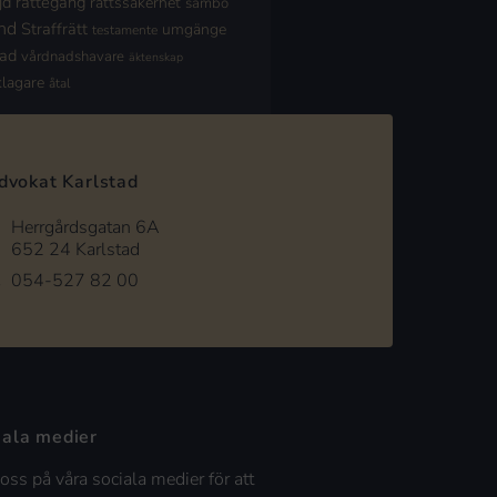
jd
rättegång
rättssäkerhet
sambo
nd
Straffrätt
umgänge
testamente
nad
vårdnadshavare
äktenskap
klagare
åtal
dvokat Karlstad
Herrgårdsgatan 6A
652 24 Karlstad
054-527 82 00
iala medier
 oss på våra sociala medier för att