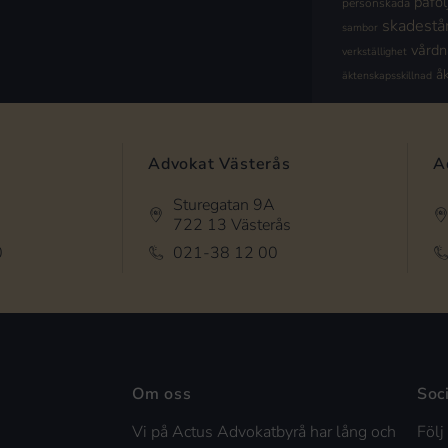
påföl
personskada
skadestå
sambor
vård
verkställighet
å
äktenskapsskillnad
Advokat Västerås
A
Sturegatan 9A
722 13 Västerås
0
021-38 12 00
Om oss
Soc
Vi på Actus Advokatbyrå har lång och
Följ