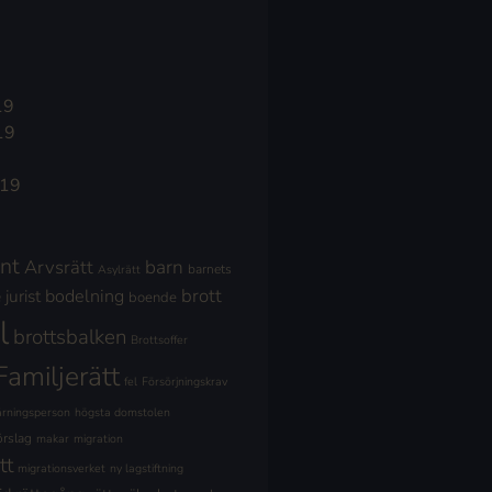
19
19
019
nt
Arvsrätt
barn
barnets
Asylrätt
brott
jurist
bodelning
boende
l
brottsbalken
Brottsoffer
Familjerätt
fel
Försörjningskrav
ärningsperson
högsta domstolen
örslag
makar
migration
tt
migrationsverket
ny lagstiftning