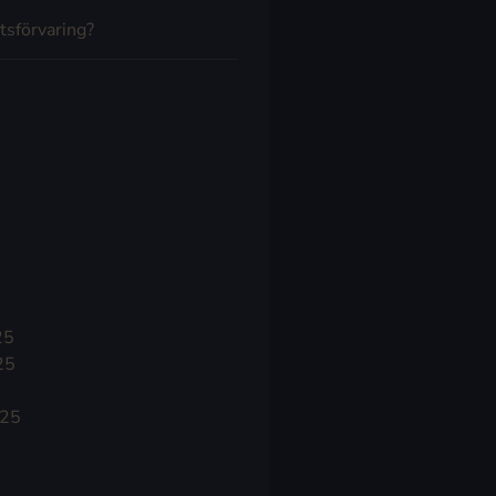
tsförvaring?
25
25
025