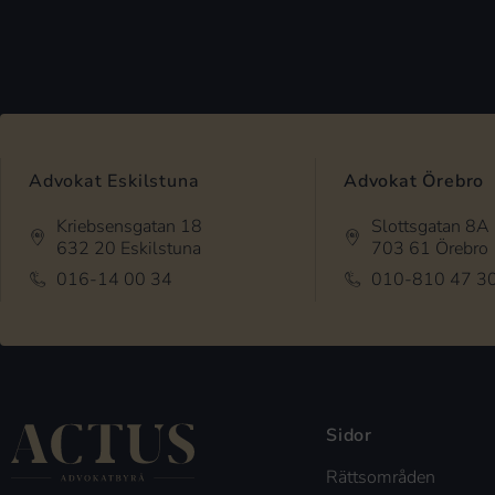
Advokat Eskilstuna
Advokat Örebro
Kriebsensgatan 18
Slottsgatan 8A
632 20 Eskilstuna
703 61 Örebro
016-14 00 34
010-810 47 3
Sidor
Rättsområden