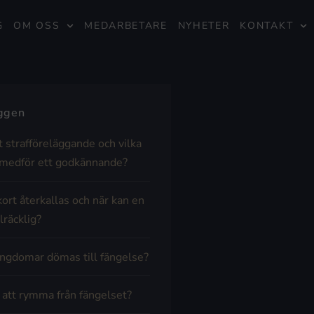
G
OM OSS
MEDARBETARE
NYHETER
KONTAKT
äggen
t strafföreläggande och vilka
medför ett godkännande?
kort återkallas och när kan en
lräcklig?
ngdomar dömas till fängelse?
t att rymma från fängelset?