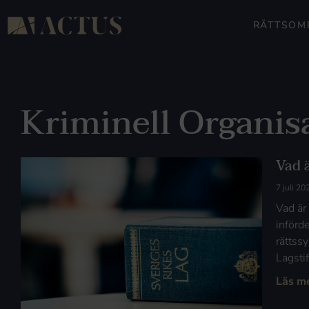
RÄTTSOM
Kriminell Organis
Vad 
7 juli 20
Vad är
införd
rättss
Lagsti
Läs m