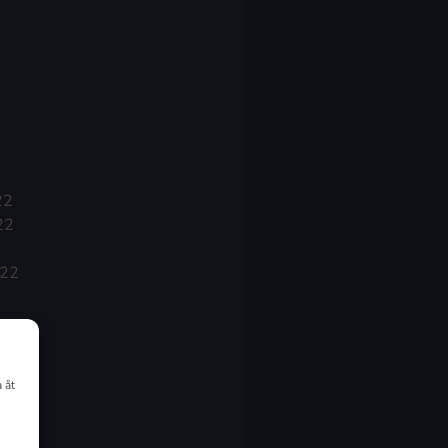
22
22
022
 åt