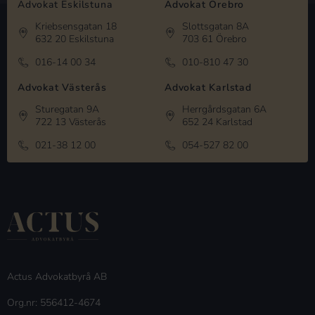
Advokat Eskilstuna
Advokat Örebro
Kriebsensgatan 18
Slottsgatan 8A
632 20 Eskilstuna
703 61 Örebro
016-14 00 34
010-810 47 30
Advokat Västerås
Advokat Karlstad
Sturegatan 9A
Herrgårdsgatan 6A
722 13 Västerås
652 24 Karlstad
021-38 12 00
054-527 82 00
Actus Advokatbyrå AB
Org.nr: 556412-4674