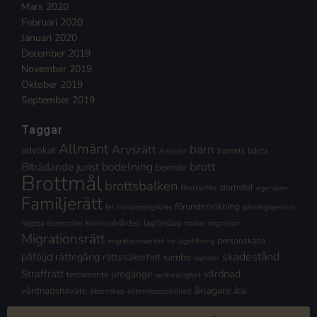
Mars 2020
Februari 2020
Januari 2020
December 2019
November 2019
Oktober 2019
September 2019
Taggar
Allmänt
Arvsrätt
barn
advokat
barnets bästa
Asylrätt
brott
Biträdande jurist
bodelning
boende
Brottmål
brottsbalken
domstol
Brottsoffer
egendom
Familjerätt
förundersökning
fel
Försörjningskrav
gärningsperson
kriminalvården
lagförslag
högsta domstolen
makar
migration
Migrationsrätt
personskada
migrationsverket
ny lagstiftning
skadestånd
påföljd
rättegång
rättssäkerhet
sambo
sambor
Straffrätt
vårdnad
umgänge
testamente
verkställighet
åklagare
vårdnadshavare
åtal
äktenskap
äktenskapsskillnad