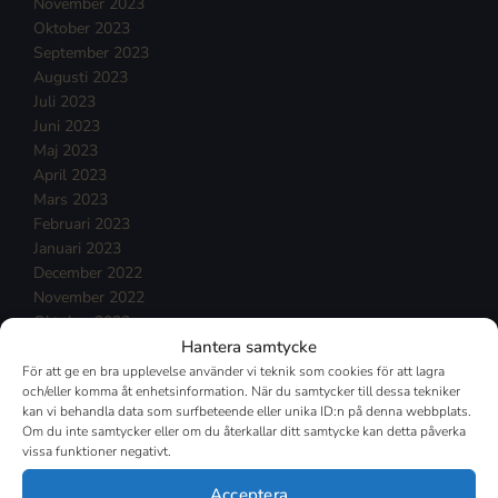
November 2023
Oktober 2023
September 2023
Augusti 2023
Juli 2023
Juni 2023
Maj 2023
April 2023
Mars 2023
Februari 2023
Januari 2023
December 2022
November 2022
Oktober 2022
Hantera samtycke
September 2022
Augusti 2022
För att ge en bra upplevelse använder vi teknik som cookies för att lagra
och/eller komma åt enhetsinformation. När du samtycker till dessa tekniker
Juli 2022
kan vi behandla data som surfbeteende eller unika ID:n på denna webbplats.
Juni 2022
Om du inte samtycker eller om du återkallar ditt samtycke kan detta påverka
Maj 2022
vissa funktioner negativt.
April 2022
Mars 2022
Acceptera