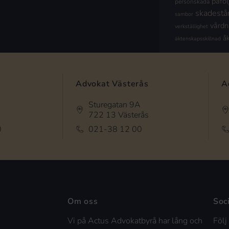
påföl
personskada
skadestå
sambor
vård
verkställighet
å
äktenskapsskillnad
Advokat Västerås
A
Sturegatan 9A
722 13 Västerås
0
021-38 12 00
Om oss
Soc
Vi på Actus Advokatbyrå har lång och
Följ