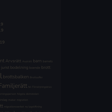
19
19
019
nt
Arvsrätt
barn
barnets
Asylrätt
brott
jurist
bodelning
boende
l
brottsbalken
Brottsoffer
Familjerätt
fel
Försörjningskrav
ärningsperson
högsta domstolen
örslag
makar
migration
tt
migrationsverket
ny lagstiftning