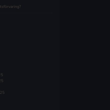
tsförvaring?
25
25
025