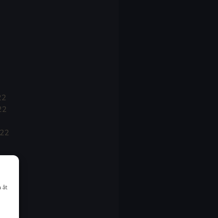
22
22
022
 åt