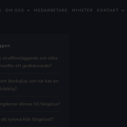
G
OM OSS
MEDARBETARE
NYHETER
KONTAKT
äggen
t strafföreläggande och vilka
medför ett godkännande?
kort återkallas och när kan en
lräcklig?
ngdomar dömas till fängelse?
t att rymma från fängelset?