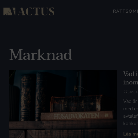
RÄTTSOM
Marknad
Vad 
inom
27 janua
Vad är
med en
avtalsf
konkur
Läs m