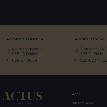
Advokat Eskilstuna
Advokat Örebro
Kriebsensgatan 18
Slottsgatan 8A
632 20 Eskilstuna
703 61 Örebro
016-14 00 34
010-810 47 3
Sidor
Rättsområden