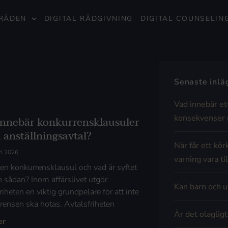
RÅDEN
DIGITAL RÅDGIVNING
DIGITAL COUNSELIN
Senaste inl
Vad innebär et
konsekvenser 
innebär konkurrensklausuler
 anställningsavtal?
När får ett kör
ri 2026
varning vara til
 en konkurrensklausul och vad är syftet
 sådan? Inom affärslivet utgör
Kan barn och u
riheten en viktig grundpelare för att inte
rensen ska hotas. Avtalsfriheten
Är det olaglig
er