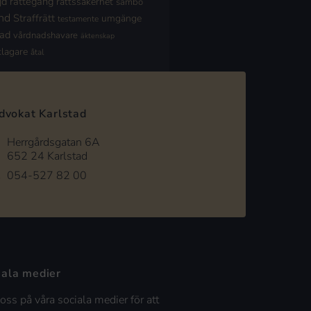
jd
rättegång
rättssäkerhet
sambo
nd
Straffrätt
umgänge
testamente
nad
vårdnadshavare
äktenskap
klagare
åtal
dvokat Karlstad
Herrgårdsgatan 6A
652 24 Karlstad
054-527 82 00
iala medier
 oss på våra sociala medier för att