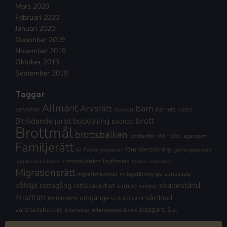
Mars 2020
Februari 2020
Januari 2020
December 2019
November 2019
Oktober 2019
September 2019
Taggar
Allmänt
Arvsrätt
barn
advokat
barnets bästa
Asylrätt
brott
Biträdande jurist
bodelning
boende
Brottmål
brottsbalken
domstol
Brottsoffer
egendom
Familjerätt
förundersökning
fel
Försörjningskrav
gärningsperson
kriminalvården
lagförslag
högsta domstolen
makar
migration
Migrationsrätt
personskada
migrationsverket
ny lagstiftning
skadestånd
påföljd
rättegång
rättssäkerhet
sambo
sambor
Straffrätt
vårdnad
umgänge
testamente
verkställighet
åklagare
vårdnadshavare
åtal
äktenskap
äktenskapsskillnad