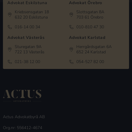
Advokat Eskilstuna
Advokat Örebro
Kriebsensgatan 18
Slottsgatan 8A
632 20 Eskilstuna
703 61 Örebro
016-14 00 34
010-810 47 30
Advokat Västerås
Advokat Karlstad
Sturegatan 9A
Herrgårdsgatan 6A
722 13 Västerås
652 24 Karlstad
021-38 12 00
054-527 82 00
Actus Advokatbyrå AB
Org.nr: 556412-4674