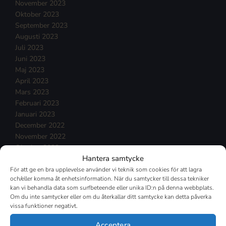
November 2023
Oktober 2023
September 2023
Augusti 2023
Juli 2023
Juni 2023
Maj 2023
April 2023
Mars 2023
Februari 2023
Januari 2023
December 2022
November 2022
Oktober 2022
Hantera samtycke
September 2022
Augusti 2022
För att ge en bra upplevelse använder vi teknik som cookies för att lagra
och/eller komma åt enhetsinformation. När du samtycker till dessa tekniker
Juli 2022
kan vi behandla data som surfbeteende eller unika ID:n på denna webbplats.
Juni 2022
Om du inte samtycker eller om du återkallar ditt samtycke kan detta påverka
Maj 2022
vissa funktioner negativt.
April 2022
Acceptera
Mars 2022