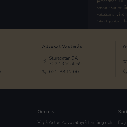
påföl
personskada
skadestå
sambor
vård
verkställighet
å
äktenskapsskillnad
Advokat Västerås
A
Sturegatan 9A
722 13 Västerås
0
021-38 12 00
Om oss
Soc
Vi på Actus Advokatbyrå har lång och
Följ