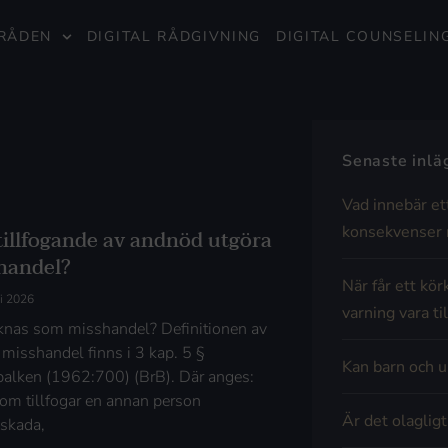
RÅDEN
DIGITAL RÅDGIVNING
DIGITAL COUNSELIN
Senaste inl
Vad innebär et
konsekvenser 
tillfogande av andnöd utgöra
handel?
När får ett kör
ri 2026
varning vara til
knas som misshandel? Definitionen av
 misshandel finns i 3 kap. 5 §
Kan barn och u
balken (1962:700) (BrB). Där anges:
om tillfogar en annan person
Är det olaglig
skada,