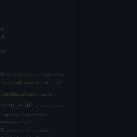
19
19
019
nt
Arvsrätt
barn
barnets
Asylrätt
brott
jurist
bodelning
boende
l
brottsbalken
Brottsoffer
Familjerätt
fel
Försörjningskrav
ärningsperson
högsta domstolen
örslag
makar
migration
tt
migrationsverket
ny lagstiftning