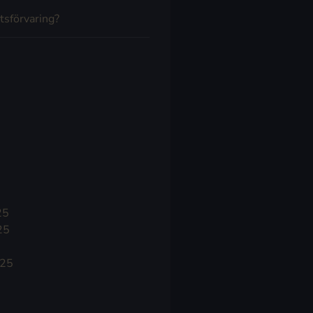
tsförvaring?
25
25
025