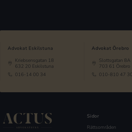
Advokat Eskilstuna
Advokat Örebro
Kriebsensgatan 18
Slottsgatan 8A
632 20 Eskilstuna
703 61 Örebro
016-14 00 34
010-810 47 3
Sidor
Rättsområden