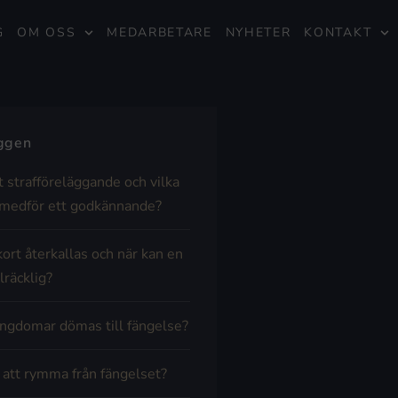
G
OM OSS
MEDARBETARE
NYHETER
KONTAKT
äggen
t strafföreläggande och vilka
medför ett godkännande?
kort återkallas och när kan en
lräcklig?
ngdomar dömas till fängelse?
t att rymma från fängelset?