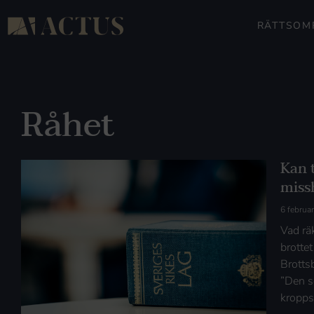
RÄTTSOM
Råhet
Kan 
miss
6 februa
Vad rä
brottet
Brotts
”Den s
kropps