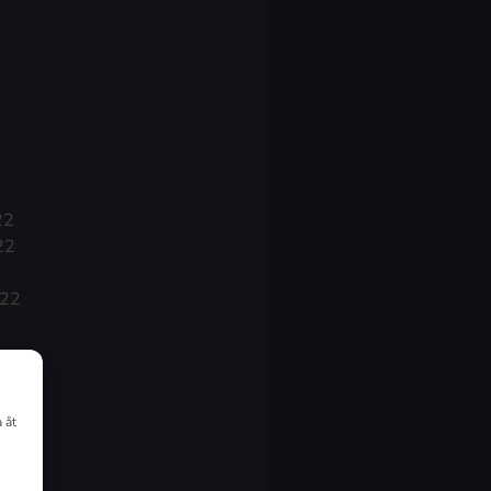
22
22
022
 åt