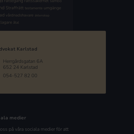
jd
rättegång
rättssäkerhet
sambo
nd
Straffrätt
umgänge
testamente
nad
vårdnadshavare
äktenskap
klagare
åtal
dvokat Karlstad
Herrgårdsgatan 6A
652 24 Karlstad
054-527 82 00
iala medier
 oss på våra sociala medier för att