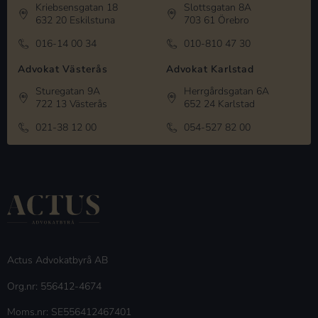
Kriebsensgatan 18
Slottsgatan 8A
632 20 Eskilstuna
703 61 Örebro
016-14 00 34
010-810 47 30
Advokat Västerås
Advokat Karlstad
Sturegatan 9A
Herrgårdsgatan 6A
722 13 Västerås
652 24 Karlstad
021-38 12 00
054-527 82 00
Actus Advokatbyrå AB
Org.nr: 556412-4674
Moms.nr: SE556412467401