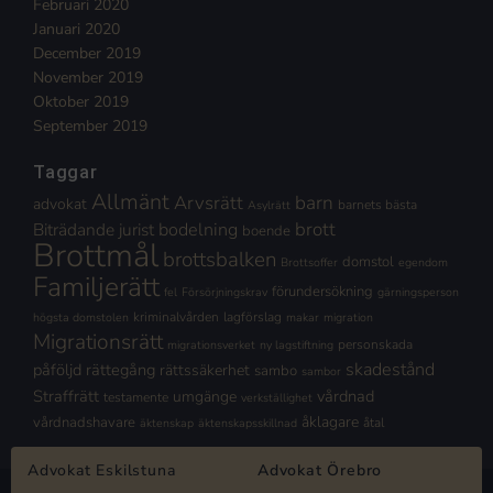
Februari 2020
Januari 2020
December 2019
November 2019
Oktober 2019
September 2019
Taggar
Allmänt
Arvsrätt
barn
advokat
barnets bästa
Asylrätt
brott
Biträdande jurist
bodelning
boende
Brottmål
brottsbalken
domstol
Brottsoffer
egendom
Familjerätt
förundersökning
fel
Försörjningskrav
gärningsperson
kriminalvården
lagförslag
högsta domstolen
makar
migration
Migrationsrätt
personskada
migrationsverket
ny lagstiftning
skadestånd
påföljd
rättegång
rättssäkerhet
sambo
sambor
Straffrätt
vårdnad
umgänge
testamente
verkställighet
åklagare
vårdnadshavare
åtal
äktenskap
äktenskapsskillnad
Advokat Eskilstuna
Advokat Örebro