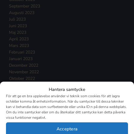
September 2023
Augusti 2023
Juli 2023
Juni 2023
Maj 2023
April 2023
Mars 2023
Februari 2023
Januari 2023
December 2022
November 2022
Oktober 2022
September 2022
Hantera samtycke
Augusti 2022
För att ge en bra upplevelse använder vi teknik som cookies för att lagra
Juli 2022
och/eller komma åt enhetsinformation. När du samtycker till dessa tekniker
Juni 2022
kan vi behandla data som surfbeteende eller unika ID:n på denna webbplats.
Maj 2022
Om du inte samtycker eller om du återkallar ditt samtycke kan detta påverka
vissa funktioner negativt.
April 2022
Mars 2022
Acceptera
Februari 2022