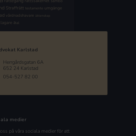
jd
rättegång
rättssäkerhet
sambo
nd
Straffrätt
umgänge
testamente
nad
vårdnadshavare
äktenskap
klagare
åtal
dvokat Karlstad
Herrgårdsgatan 6A
652 24 Karlstad
054-527 82 00
iala medier
 oss på våra sociala medier för att