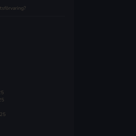
tsförvaring?
25
25
025