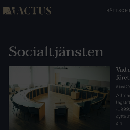
RÄTTSOM
Socialtjänsten
Vad ä
föret
8 juni 2
Allmän
lagsti
(1999:
syfte a
sin