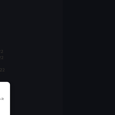
22
22
022
 åt