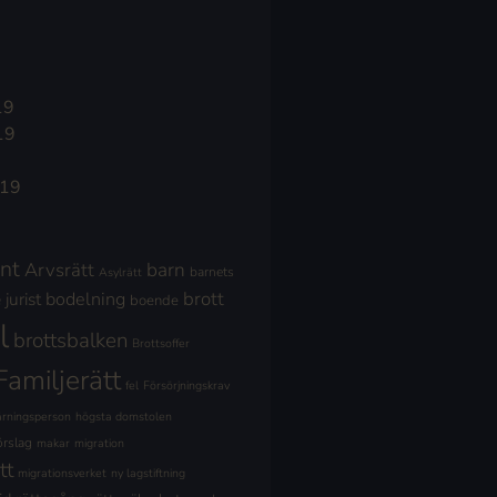
19
19
019
nt
Arvsrätt
barn
barnets
Asylrätt
brott
jurist
bodelning
boende
l
brottsbalken
Brottsoffer
Familjerätt
fel
Försörjningskrav
ärningsperson
högsta domstolen
örslag
makar
migration
tt
migrationsverket
ny lagstiftning