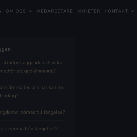
G
OM OSS
MEDARBETARE
NYHETER
KONTAKT
äggen
t strafföreläggande och vilka
medför ett godkännande?
kort återkallas och när kan en
lräcklig?
ngdomar dömas till fängelse?
t att rymma från fängelset?