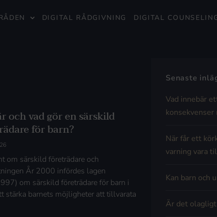
RÅDEN
DIGITAL RÅDGIVNING
DIGITAL COUNSELIN
Senaste inl
Vad innebär et
konsekvenser 
r och vad gör en särskild
rädare för barn?
När får ett kör
026
varning vara til
t om särskild företrädare och
ftningen År 2000 infördes lagen
Kan barn och u
997) om särskild företrädare för barn i
tt stärka barnets möjligheter att tillvarata
Är det olaglig