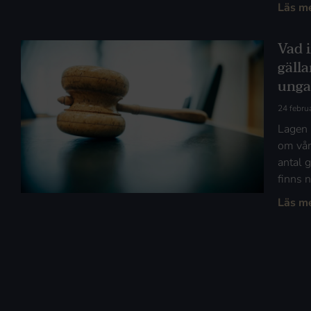
Läs m
Vad 
gäll
unga
24 febru
Lagen 
om vår
antal 
finns n
Läs m