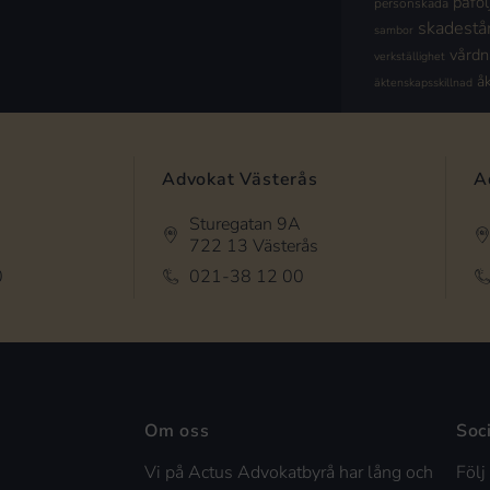
påföl
personskada
skadestå
sambor
vård
verkställighet
å
äktenskapsskillnad
Advokat Västerås
A
Sturegatan 9A
722 13 Västerås
0
021-38 12 00
Om oss
Soc
Vi på Actus Advokatbyrå har lång och
Följ