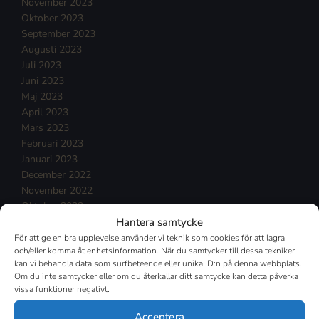
November 2023
Oktober 2023
September 2023
Augusti 2023
Juli 2023
Juni 2023
Maj 2023
April 2023
Mars 2023
Februari 2023
Januari 2023
December 2022
November 2022
Oktober 2022
Hantera samtycke
September 2022
Augusti 2022
För att ge en bra upplevelse använder vi teknik som cookies för att lagra
och/eller komma åt enhetsinformation. När du samtycker till dessa tekniker
Juli 2022
kan vi behandla data som surfbeteende eller unika ID:n på denna webbplats.
Juni 2022
Om du inte samtycker eller om du återkallar ditt samtycke kan detta påverka
Maj 2022
vissa funktioner negativt.
April 2022
Mars 2022
Acceptera