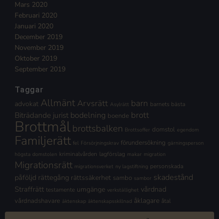
Mars 2020
Februari 2020
Januari 2020
December 2019
November 2019
Oktober 2019
September 2019
Taggar
Allmänt
Arvsrätt
barn
advokat
barnets bästa
Asylrätt
brott
Biträdande jurist
bodelning
boende
Brottmål
brottsbalken
domstol
Brottsoffer
egendom
Familjerätt
förundersökning
fel
Försörjningskrav
gärningsperson
kriminalvården
lagförslag
högsta domstolen
makar
migration
Migrationsrätt
personskada
migrationsverket
ny lagstiftning
skadestånd
påföljd
rättegång
rättssäkerhet
sambo
sambor
Straffrätt
vårdnad
umgänge
testamente
verkställighet
åklagare
vårdnadshavare
åtal
äktenskap
äktenskapsskillnad