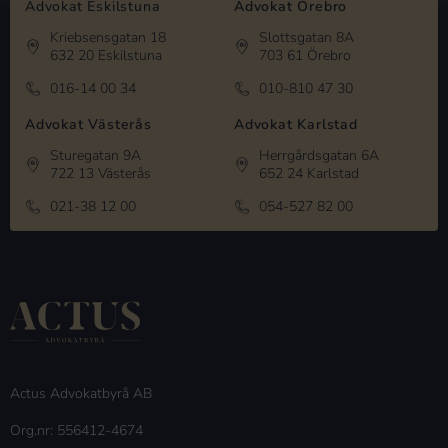
Advokat Eskilstuna
Advokat Örebro
Kriebsensgatan 18
Slottsgatan 8A
632 20 Eskilstuna
703 61 Örebro
016-14 00 34
010-810 47 30
Advokat Västerås
Advokat Karlstad
Sturegatan 9A
Herrgårdsgatan 6A
722 13 Västerås
652 24 Karlstad
021-38 12 00
054-527 82 00
Actus Advokatbyrå AB
Org.nr: 556412-4674