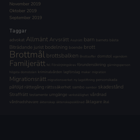
November 2019
Oktober 2019
September 2019
Taggar
Allmänt
Arvsrätt
barn
advokat
barnets bästa
Asylrätt
brott
Biträdande jurist
bodelning
boende
Brottmål
brottsbalken
domstol
Brottsoffer
egendom
Familjerätt
förundersökning
fel
Försörjningskrav
gärningsperson
kriminalvården
lagförslag
högsta domstolen
makar
migration
Migrationsrätt
personskada
migrationsverket
ny lagstiftning
skadestånd
påföljd
rättegång
rättssäkerhet
sambo
sambor
Straffrätt
vårdnad
umgänge
testamente
verkställighet
åklagare
vårdnadshavare
åtal
äktenskap
äktenskapsskillnad