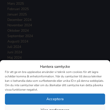
Mars 2025
Februari 2025
Januari 2025
December 2024
November 2024
Oktober 2024
September 2024
Augusti 2024
Juli 2024
Juni 2024
Maj 2024
April 2024
Hantera samtycke
Mars 2024
För att ge en bra upplevelse använder vi teknik som cookies för att lagra
Februari 2024
och/eller komma åt enhetsinformation. När du samtycker till dessa tekniker
Januari 2024
kan vi behandla data som surfbeteende eller unika ID:n på denna webbplats.
December 2023
Om du inte samtycker eller om du återkallar ditt samtycke kan detta påverka
vissa funktioner negativt.
November 2023
Oktober 2023
Acceptera
September 2023
Augusti 2023