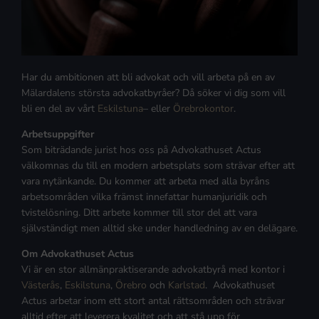
Har du ambitionen att bli advokat och vill arbeta på en av
Mälardalens största advokatbyråer? Då söker vi dig som vill
bli en del av vårt
Eskilstuna
– eller
Örebrokontor
.
Arbetsuppgifter
Som biträdande jurist hos oss på Advokathuset Actus
välkomnas du till en modern arbetsplats som strävar efter att
vara nytänkande. Du kommer att arbeta med alla byråns
arbetsområden vilka främst innefattar humanjuridik och
tvistelösning. Ditt arbete kommer till stor del att vara
självständigt men alltid ske under handledning av en delägare.
Om Advokathuset Actus
Vi är en stor allmänpraktiserande advokatbyrå med kontor i
Västerås
,
Eskilstuna
,
Örebro
och
Karlstad
. Advokathuset
Actus arbetar inom ett stort antal rättsområden och strävar
alltid efter att leverera kvalitet och att stå upp för