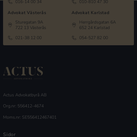
016-14 00 34
010-810 47 30
Advokat Västerås
Advokat Karlstad
Sturegatan 9A
Herrgårdsgatan 6A
722 13 Västerås
652 24 Karlstad
021-38 12 00
054-527 82 00
Actus Advokatbyrå AB
Org.nr: 556412-4674
Moms.nr: SE556412467401
Sidor