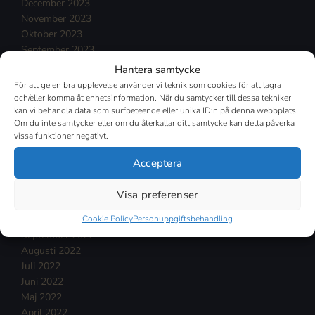
December 2023
November 2023
Oktober 2023
September 2023
Augusti 2023
Hantera samtycke
Juli 2023
För att ge en bra upplevelse använder vi teknik som cookies för att lagra
Juni 2023
och/eller komma åt enhetsinformation. När du samtycker till dessa tekniker
Maj 2023
kan vi behandla data som surfbeteende eller unika ID:n på denna webbplats.
Om du inte samtycker eller om du återkallar ditt samtycke kan detta påverka
April 2023
vissa funktioner negativt.
Mars 2023
Februari 2023
Acceptera
Januari 2023
December 2022
Visa preferenser
November 2022
Oktober 2022
Cookie Policy
Personuppgiftsbehandling
September 2022
Augusti 2022
Juli 2022
Juni 2022
Maj 2022
April 2022