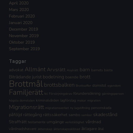
April 2020
Mars 2020
Februari 2020
Januari 2020
December 2019
November 2019
Oktober 2019
September 2019
Taggar
Allmänt
Arvsrätt
barn
advokat
barnets bästa
Asylrätt
brott
Biträdande jurist
bodelning
boende
Brottmål
brottsbalken
domstol
Brottsoffer
egendom
Familjerätt
förundersökning
fel
Försörjningskrav
gärningsperson
kriminalvården
lagförslag
högsta domstolen
makar
migration
Migrationsrätt
personskada
migrationsverket
ny lagstiftning
skadestånd
påföljd
rättegång
rättssäkerhet
sambo
sambor
Straffrätt
vårdnad
umgänge
testamente
verkställighet
åklagare
vårdnadshavare
åtal
äktenskap
äktenskapsskillnad