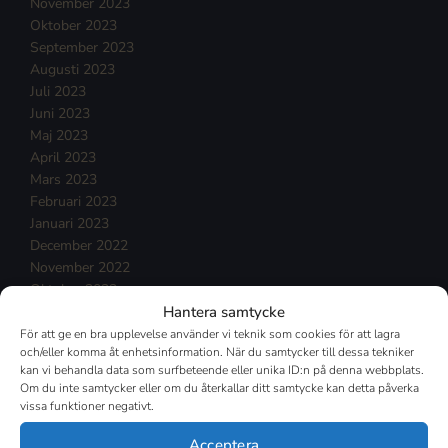
November 2023
Oktober 2023
September 2023
Augusti 2023
Juli 2023
Juni 2023
Maj 2023
April 2023
Mars 2023
Februari 2023
Januari 2023
December 2022
November 2022
Oktober 2022
Hantera samtycke
September 2022
Augusti 2022
För att ge en bra upplevelse använder vi teknik som cookies för att lagra
och/eller komma åt enhetsinformation. När du samtycker till dessa tekniker
Juli 2022
kan vi behandla data som surfbeteende eller unika ID:n på denna webbplats.
Juni 2022
Om du inte samtycker eller om du återkallar ditt samtycke kan detta påverka
Maj 2022
vissa funktioner negativt.
April 2022
Mars 2022
Acceptera