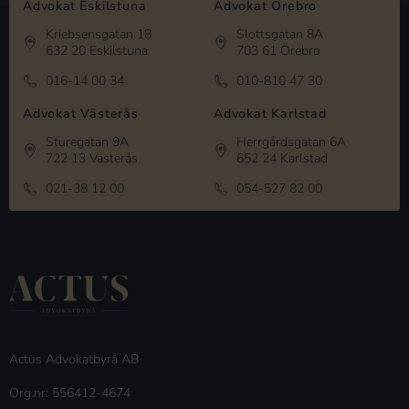
Advokat Eskilstuna
Advokat Örebro
Kriebsensgatan 18
Slottsgatan 8A
632 20 Eskilstuna
703 61 Örebro
016-14 00 34
010-810 47 30
Advokat Västerås
Advokat Karlstad
Sturegatan 9A
Herrgårdsgatan 6A
722 13 Västerås
652 24 Karlstad
021-38 12 00
054-527 82 00
Actus Advokatbyrå AB
Org.nr: 556412-4674