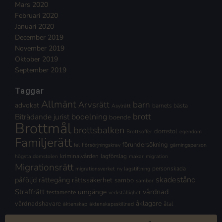
Mars 2020
Februari 2020
Januari 2020
December 2019
November 2019
Oktober 2019
September 2019
Taggar
Allmänt
Arvsrätt
barn
advokat
barnets bästa
Asylrätt
brott
Biträdande jurist
bodelning
boende
Brottmål
brottsbalken
domstol
Brottsoffer
egendom
Familjerätt
förundersökning
fel
Försörjningskrav
gärningsperson
kriminalvården
lagförslag
högsta domstolen
makar
migration
Migrationsrätt
personskada
migrationsverket
ny lagstiftning
skadestånd
påföljd
rättegång
rättssäkerhet
sambo
sambor
Straffrätt
vårdnad
umgänge
testamente
verkställighet
åklagare
vårdnadshavare
åtal
äktenskap
äktenskapsskillnad