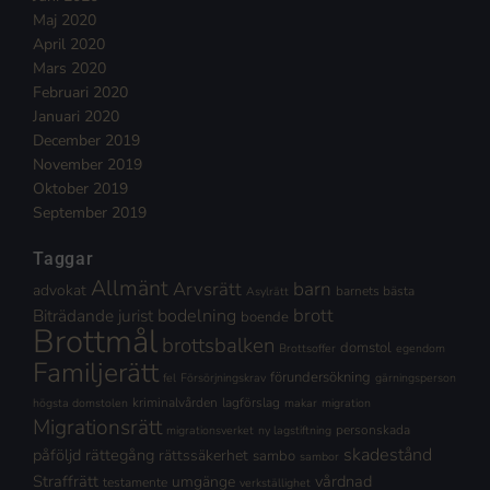
Maj 2020
April 2020
Mars 2020
Februari 2020
Januari 2020
December 2019
November 2019
Oktober 2019
September 2019
Taggar
Allmänt
Arvsrätt
barn
advokat
barnets bästa
Asylrätt
brott
Biträdande jurist
bodelning
boende
Brottmål
brottsbalken
domstol
Brottsoffer
egendom
Familjerätt
förundersökning
fel
Försörjningskrav
gärningsperson
kriminalvården
lagförslag
högsta domstolen
makar
migration
Migrationsrätt
personskada
migrationsverket
ny lagstiftning
skadestånd
påföljd
rättegång
rättssäkerhet
sambo
sambor
Straffrätt
vårdnad
umgänge
testamente
verkställighet