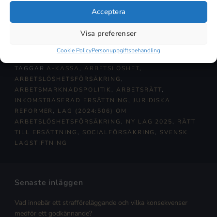
Acceptera
Läs mer här
Visa preferenser
Cookie Policy
Personuppgiftsbehandling
TAGGAR
A-KASSA
,
ARBETSLÖSHET
,
ARBETSLÖSHETSFÖRSÄKRING
,
ARBETSMARKNADSPOLITIK
,
ARBETSRÄTT
,
INKOMSTBASERAD ERSÄTTNING
,
JURIDISKA
REFORMER
,
LAG (2024:506) OM
ARBETSLÖSHETSFÖRSÄKRING
,
NY LAG 2025
,
RÄTT
TILL ERSÄTTNING
,
SOCIALFÖRSÄKRING
,
SVENSK
LAGSTIFTNING
Senaste inläggen
Vad innebär ett strafföreläggande och vilka konsekvenser
medför ett godkännande?