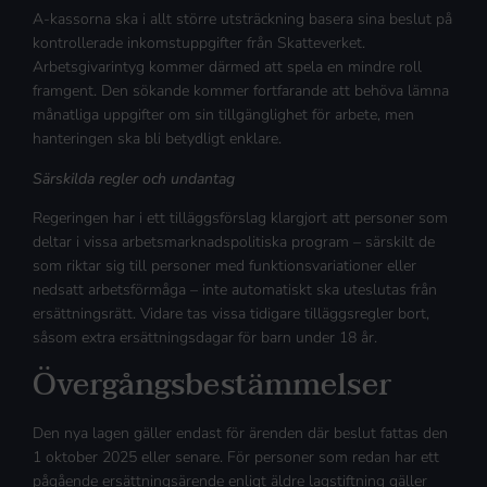
A-kassorna ska i allt större utsträckning basera sina beslut på
kontrollerade inkomstuppgifter från Skatteverket.
Arbetsgivarintyg kommer därmed att spela en mindre roll
framgent. Den sökande kommer fortfarande att behöva lämna
månatliga uppgifter om sin tillgänglighet för arbete, men
hanteringen ska bli betydligt enklare.
Särskilda regler och undantag
Regeringen har i ett tilläggsförslag klargjort att personer som
deltar i vissa arbetsmarknadspolitiska program – särskilt de
som riktar sig till personer med funktionsvariationer eller
nedsatt arbetsförmåga – inte automatiskt ska uteslutas från
ersättningsrätt. Vidare tas vissa tidigare tilläggsregler bort,
såsom extra ersättningsdagar för barn under 18 år.
Övergångsbestämmelser
Den nya lagen gäller endast för ärenden där beslut fattas den
1 oktober 2025 eller senare. För personer som redan har ett
pågående ersättningsärende enligt äldre lagstiftning gäller