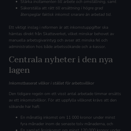
Stärka
incitamenten till arbete och omställning
, samt
Säkerställa att
rätt till ersättning i högre grad
återspeglar faktisk inkomst snarare än arbetad tid
.
Ett viktigt inslag i reformen är att inkomstuppgifter ska
hämtas direkt från Skatteverket, vilket minskar behovet av
manuella arbetsgivarintyg och avser att minska fel och
administration hos både arbetssökande och a-kassor.
Centrala nyheter i den nya
lagen
Inkomstbaserat villkor i stället för arbetsvillkor
Den tidigare regeln om ett visst antal arbetade timmar ersätts
av ett inkomstvillkor. För att uppfylla villkoret krävs att den
sökande har haft:
En månatlig inkomst om 11 000 kronor under minst
fyra månader inom de senaste tolv månaderna, och
En samlad årsinkomst om minst 120 000 kronor under