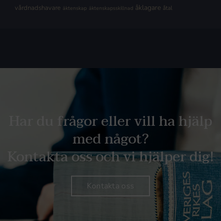
åklagare
vårdnadshavare
åtal
äktenskap
äktenskapsskillnad
Har du frågor eller vill ha hjälp
med något?
Kontakta oss och vi hjälper dig!
Kontakta oss