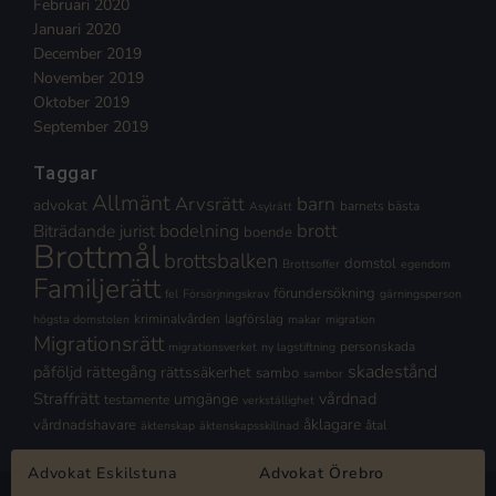
Februari 2020
Januari 2020
December 2019
November 2019
Oktober 2019
September 2019
Taggar
Allmänt
Arvsrätt
barn
advokat
barnets bästa
Asylrätt
brott
Biträdande jurist
bodelning
boende
Brottmål
brottsbalken
domstol
Brottsoffer
egendom
Familjerätt
förundersökning
fel
Försörjningskrav
gärningsperson
kriminalvården
lagförslag
högsta domstolen
makar
migration
Migrationsrätt
personskada
migrationsverket
ny lagstiftning
skadestånd
påföljd
rättegång
rättssäkerhet
sambo
sambor
Straffrätt
vårdnad
umgänge
testamente
verkställighet
åklagare
vårdnadshavare
åtal
äktenskap
äktenskapsskillnad
Advokat Eskilstuna
Advokat Örebro