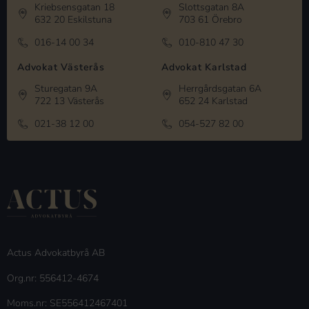
Kriebsensgatan 18
Slottsgatan 8A
632 20 Eskilstuna
703 61 Örebro
016-14 00 34
010-810 47 30
Advokat Västerås
Advokat Karlstad
Sturegatan 9A
Herrgårdsgatan 6A
722 13 Västerås
652 24 Karlstad
021-38 12 00
054-527 82 00
Actus Advokatbyrå AB
Org.nr: 556412-4674
Moms.nr: SE556412467401