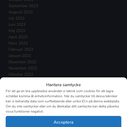
September 2023
Augusti 2023
Juli 2023
Juni 2023
Maj 2023
April 2023
Mars 2023
Februari 2023
Januari 2023
December 2022
November 2022
Oktober 2022
September 2022
Hantera samtycke
Augusti 2022
För att ge en bra upplevelse använder vi teknik som cookies för att lagra
Juli 2022
och/eller komma åt enhetsinformation. När du samtycker till dessa tekniker
Juni 2022
kan vi behandla data som surfbeteende eller unika ID:n på denna webbplats.
Maj 2022
Om du inte samtycker eller om du återkallar ditt samtycke kan detta påverka
vissa funktioner negativt.
April 2022
Mars 2022
Acceptera
Februari 2022