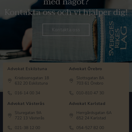
med något?
Kontakta oss och vi hjälper dig!
Kontakta oss
Advokat Eskilstuna
Advokat Örebro
Kriebsensgatan 18
Slottsgatan 8A
632 20 Eskilstuna
703 61 Örebro
016-14 00 34
010-810 47 30
Advokat Västerås
Advokat Karlstad
Sturegatan 9A
Herrgårdsgatan 6A
722 13 Västerås
652 24 Karlstad
021-38 12 00
054-527 82 00