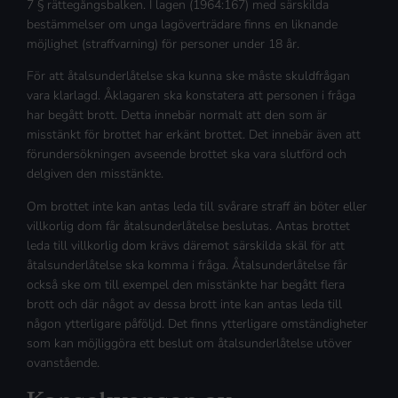
7 § rättegångsbalken. I lagen (1964:167) med särskilda
bestämmelser om unga lagöverträdare finns en liknande
möjlighet (straffvarning) för personer under 18 år.
För att åtalsunderlåtelse ska kunna ske måste skuldfrågan
vara klarlagd. Åklagaren ska konstatera att personen i fråga
har begått brott. Detta innebär normalt att den som är
misstänkt för brottet har erkänt brottet. Det innebär även att
förundersökningen avseende brottet ska vara slutförd och
delgiven den misstänkte.
Om brottet inte kan antas leda till svårare straff än böter eller
villkorlig dom får åtalsunderlåtelse beslutas. Antas brottet
leda till villkorlig dom krävs däremot särskilda skäl för att
åtalsunderlåtelse ska komma i fråga. Åtalsunderlåtelse får
också ske om till exempel den misstänkte har begått flera
brott och där något av dessa brott inte kan antas leda till
någon ytterligare påföljd. Det finns ytterligare omständigheter
som kan möjliggöra ett beslut om åtalsunderlåtelse utöver
ovanstående.