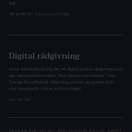
mål.
Vår profil hos
Advokatsamfundet
.
Digital rådgivning
Actus Advokatbyrå erbjuder nu digital juridisk rådgivning inom
alla verksamhetsområden. Med tjänsten kan klienter i hela
Sverige få kvalificerad rådgivning, oavsett geografisk plats
eller komplexitet i deras juridiska frågor.
Läs mer här
TAGGAR
ÅTALSPLIKT
,
ÅTALSUNDERLÅTELSE
,
BROTT
,