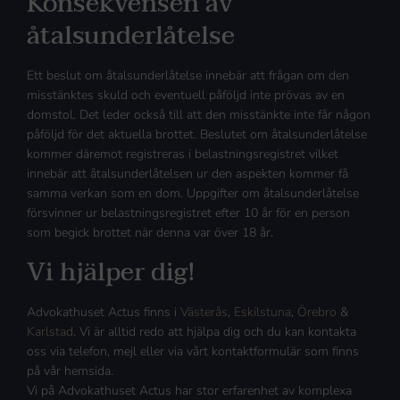
Konsekvensen av
åtalsunderlåtelse
Ett beslut om åtalsunderlåtelse innebär att frågan om den
misstänktes skuld och eventuell påföljd inte prövas av en
domstol. Det leder också till att den misstänkte inte får någon
påföljd för det aktuella brottet. Beslutet om åtalsunderlåtelse
kommer däremot registreras i belastningsregistret vilket
innebär att åtalsunderlåtelsen ur den aspekten kommer få
samma verkan som en dom. Uppgifter om åtalsunderlåtelse
försvinner ur belastningsregistret efter 10 år för en person
som begick brottet när denna var över 18 år.
Vi hjälper dig!
Advokathuset Actus finns i
Västerås
,
Eskilstuna
,
Örebro
&
Karlstad
. Vi är alltid redo att hjälpa dig och du kan kontakta
oss via telefon, mejl eller via vårt kontaktformulär som finns
på vår hemsida.
Vi på Advokathuset Actus har stor erfarenhet av komplexa