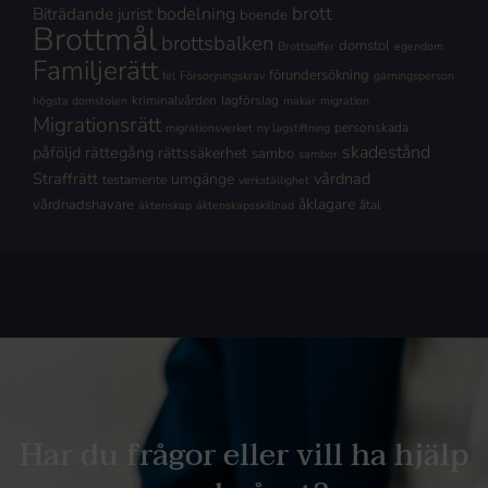
brott
Biträdande jurist
bodelning
boende
Brottmål
brottsbalken
domstol
Brottsoffer
egendom
Familjerätt
förundersökning
fel
Försörjningskrav
gärningsperson
kriminalvården
lagförslag
högsta domstolen
makar
migration
Migrationsrätt
personskada
migrationsverket
ny lagstiftning
skadestånd
påföljd
rättegång
rättssäkerhet
sambo
sambor
Straffrätt
vårdnad
umgänge
testamente
verkställighet
åklagare
vårdnadshavare
åtal
äktenskap
äktenskapsskillnad
Har du frågor eller vill ha hjälp