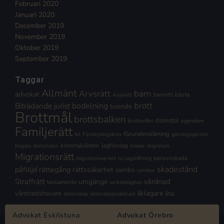
Februari 2020
Januari 2020
December 2019
November 2019
Oktober 2019
September 2019
Taggar
Allmänt
Arvsrätt
barn
advokat
barnets bästa
Asylrätt
brott
Biträdande jurist
bodelning
boende
Brottmål
brottsbalken
domstol
Brottsoffer
egendom
Familjerätt
förundersökning
fel
Försörjningskrav
gärningsperson
kriminalvården
lagförslag
högsta domstolen
makar
migration
Migrationsrätt
personskada
migrationsverket
ny lagstiftning
skadestånd
påföljd
rättegång
rättssäkerhet
sambo
sambor
Straffrätt
vårdnad
umgänge
testamente
verkställighet
åklagare
vårdnadshavare
åtal
äktenskap
äktenskapsskillnad
Advokat Eskilstuna
Advokat Örebro