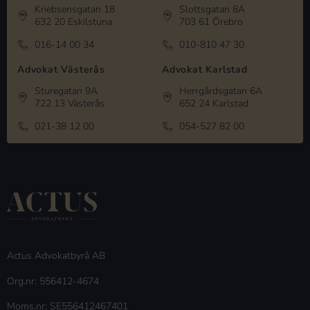
Kriebsensgatan 18
Slottsgatan 8A
632 20 Eskilstuna
703 61 Örebro
016-14 00 34
010-810 47 30
Advokat Västerås
Advokat Karlstad
Sturegatan 9A
Herrgårdsgatan 6A
722 13 Västerås
652 24 Karlstad
021-38 12 00
054-527 82 00
Actus Advokatbyrå AB
Org.nr: 556412-4674
Moms.nr: SE556412467401