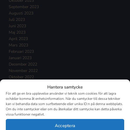
Oktober 2023
September 2023
Augusti 2023
Juli 2023
Juni 2023
Maj 2023
April 2023
Mars 2023
Februari 2023
Januari 2023
December 2022
November 2022
Oktober 2022
September 2022
Hantera samtycke
Augusti 2022
För att ge en bra upplevelse använder vi teknik som cookies för att lagra
Juli 2022
och/eller komma åt enhetsinformation. När du samtycker till dessa tekniker
Juni 2022
kan vi behandla data som surfbeteende eller unika ID:n på denna webbplats.
Maj 2022
Om du inte samtycker eller om du återkallar ditt samtycke kan detta påverka
vissa funktioner negativt.
April 2022
Mars 2022
Acceptera
Februari 2022