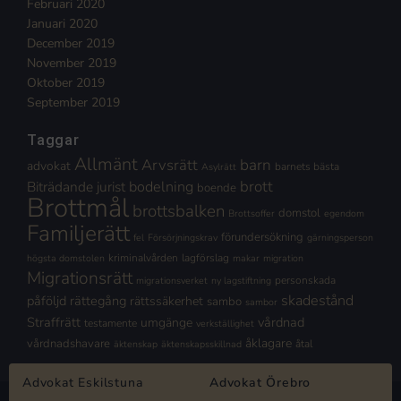
Februari 2020
Januari 2020
December 2019
November 2019
Oktober 2019
September 2019
Taggar
Allmänt
Arvsrätt
barn
advokat
barnets bästa
Asylrätt
brott
Biträdande jurist
bodelning
boende
Brottmål
brottsbalken
domstol
Brottsoffer
egendom
Familjerätt
förundersökning
fel
Försörjningskrav
gärningsperson
kriminalvården
lagförslag
högsta domstolen
makar
migration
Migrationsrätt
personskada
migrationsverket
ny lagstiftning
skadestånd
påföljd
rättegång
rättssäkerhet
sambo
sambor
Straffrätt
vårdnad
umgänge
testamente
verkställighet
åklagare
vårdnadshavare
åtal
äktenskap
äktenskapsskillnad
Advokat Eskilstuna
Advokat Örebro