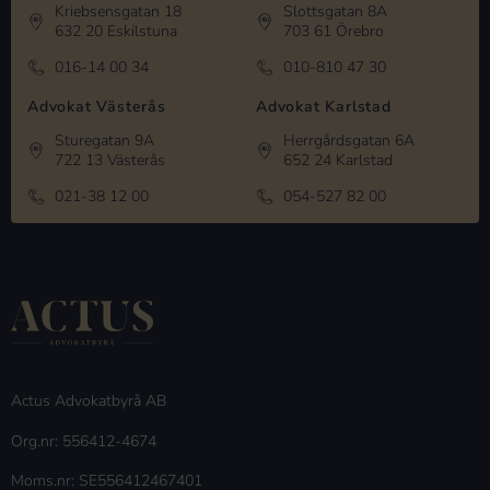
Kriebsensgatan 18
Slottsgatan 8A
632 20 Eskilstuna
703 61 Örebro
016-14 00 34
010-810 47 30
Advokat Västerås
Advokat Karlstad
Sturegatan 9A
Herrgårdsgatan 6A
722 13 Västerås
652 24 Karlstad
021-38 12 00
054-527 82 00
Actus Advokatbyrå AB
Org.nr: 556412-4674
Moms.nr: SE556412467401