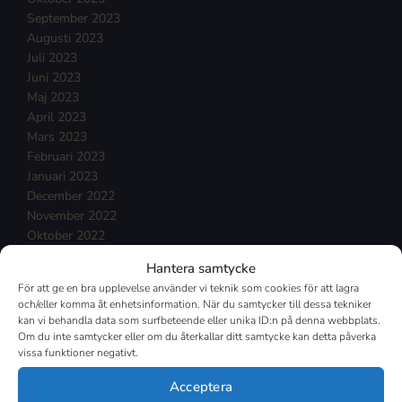
September 2023
Augusti 2023
Juli 2023
Juni 2023
Maj 2023
April 2023
Mars 2023
Februari 2023
Januari 2023
December 2022
November 2022
Oktober 2022
September 2022
Hantera samtycke
Augusti 2022
För att ge en bra upplevelse använder vi teknik som cookies för att lagra
Juli 2022
och/eller komma åt enhetsinformation. När du samtycker till dessa tekniker
Juni 2022
kan vi behandla data som surfbeteende eller unika ID:n på denna webbplats.
Maj 2022
Om du inte samtycker eller om du återkallar ditt samtycke kan detta påverka
vissa funktioner negativt.
April 2022
Mars 2022
Acceptera
Februari 2022