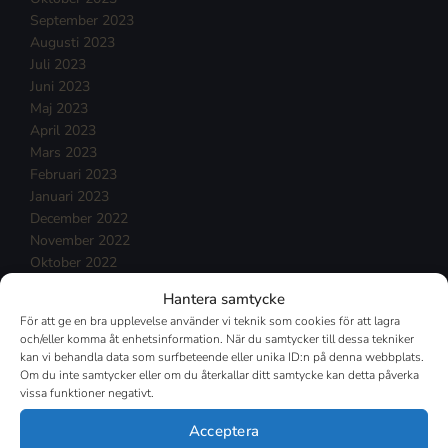
September 2023
Augusti 2023
Juli 2023
Juni 2023
Maj 2023
April 2023
Mars 2023
Februari 2023
Januari 2023
December 2022
November 2022
Oktober 2022
September 2022
Hantera samtycke
Augusti 2022
För att ge en bra upplevelse använder vi teknik som cookies för att lagra
Juli 2022
och/eller komma åt enhetsinformation. När du samtycker till dessa tekniker
Juni 2022
kan vi behandla data som surfbeteende eller unika ID:n på denna webbplats.
Maj 2022
Om du inte samtycker eller om du återkallar ditt samtycke kan detta påverka
vissa funktioner negativt.
April 2022
Mars 2022
Acceptera
Februari 2022