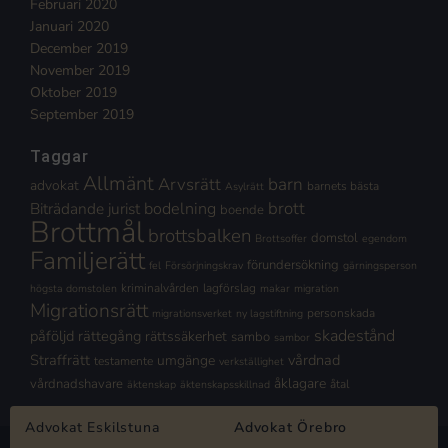
Februari 2020
Januari 2020
December 2019
November 2019
Oktober 2019
September 2019
Taggar
Allmänt
Arvsrätt
barn
advokat
barnets bästa
Asylrätt
brott
Biträdande jurist
bodelning
boende
Brottmål
brottsbalken
domstol
Brottsoffer
egendom
Familjerätt
förundersökning
fel
Försörjningskrav
gärningsperson
kriminalvården
lagförslag
högsta domstolen
makar
migration
Migrationsrätt
personskada
migrationsverket
ny lagstiftning
skadestånd
påföljd
rättegång
rättssäkerhet
sambo
sambor
Straffrätt
vårdnad
umgänge
testamente
verkställighet
åklagare
vårdnadshavare
åtal
äktenskap
äktenskapsskillnad
Advokat Eskilstuna
Advokat Örebro