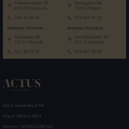
Kriebsensgatan 18
Slottsgatan 8A
632 20 Eskilstuna
703 61 Örebro
016-14 00 34
010-810 47 30
Advokat Västerås
Advokat Karlstad
Sturegatan 9A
Herrgårdsgatan 6A
722 13 Västerås
652 24 Karlstad
021-38 12 00
054-527 82 00
Actus Advokatbyrå AB
Org.nr: 556412-4674
Moms.nr: SE556412467401