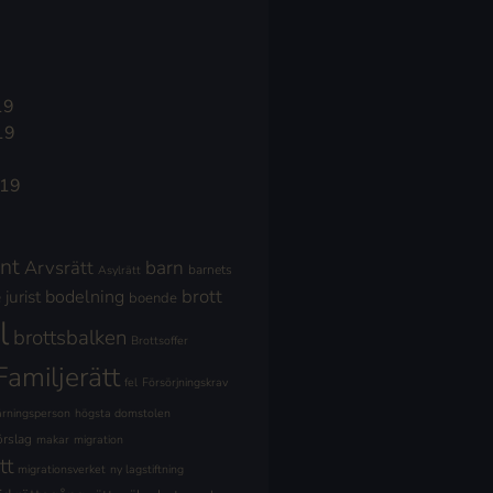
19
19
019
nt
Arvsrätt
barn
barnets
Asylrätt
brott
jurist
bodelning
boende
l
brottsbalken
Brottsoffer
Familjerätt
fel
Försörjningskrav
ärningsperson
högsta domstolen
örslag
makar
migration
tt
migrationsverket
ny lagstiftning