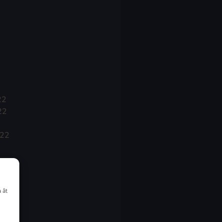
22
22
022
 åt