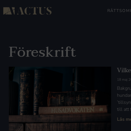
RÄTTSOM
Föreskrift
Vilk
18 maj 
Bakgru
hundar
’tills
till at
Läs m