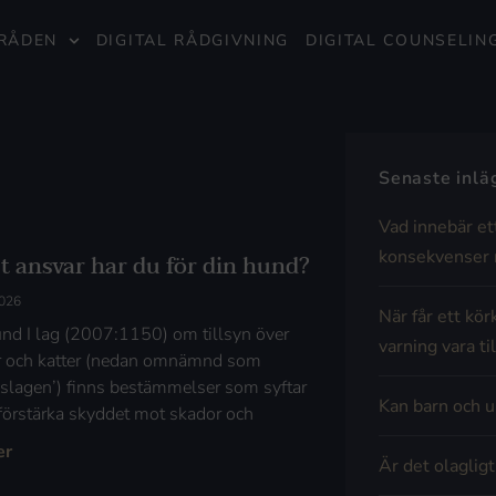
RÅDEN
DIGITAL RÅDGIVNING
DIGITAL COUNSELIN
Senaste inl
Vad innebär et
konsekvenser 
et ansvar har du för din hund?
2026
När får ett kör
nd I lag (2007:1150) om tillsyn över
varning vara til
 och katter (nedan omnämnd som
ynslagen’) finns bestämmelser som syftar
Kan barn och u
t förstärka skyddet mot skador och
er
Är det olaglig