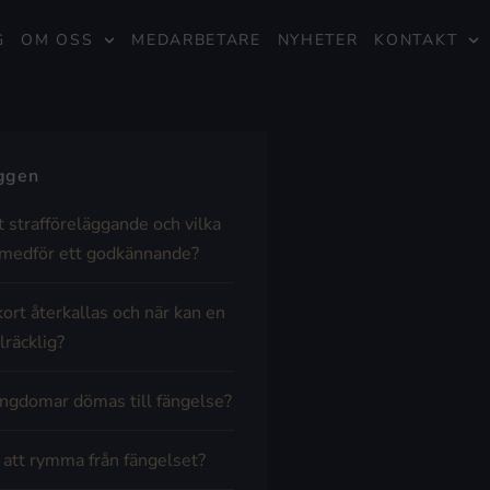
G
OM OSS
MEDARBETARE
NYHETER
KONTAKT
äggen
t strafföreläggande och vilka
medför ett godkännande?
kort återkallas och när kan en
lräcklig?
ngdomar dömas till fängelse?
t att rymma från fängelset?