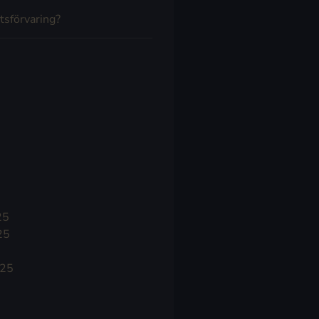
tsförvaring?
25
25
025