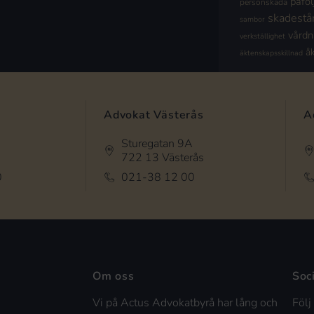
påföl
personskada
skadestå
sambor
vård
verkställighet
å
äktenskapsskillnad
Advokat Västerås
A
Sturegatan 9A
722 13 Västerås
0
021-38 12 00
Om oss
Soc
Vi på Actus Advokatbyrå har lång och
Följ