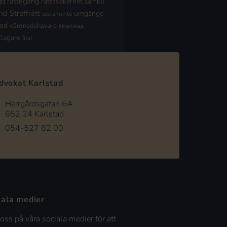
jd
rättegång
rättssäkerhet
sambo
nd
Straffrätt
umgänge
testamente
nad
vårdnadshavare
äktenskap
klagare
åtal
dvokat Karlstad
Herrgårdsgatan 6A
652 24 Karlstad
054-527 82 00
iala medier
 oss på våra sociala medier för att