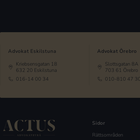
Advokat Eskilstuna
Advokat Örebro
Kriebsensgatan 18
Slottsgatan 8A
632 20 Eskilstuna
703 61 Örebro
016-14 00 34
010-810 47 3
Sidor
Rättsområden