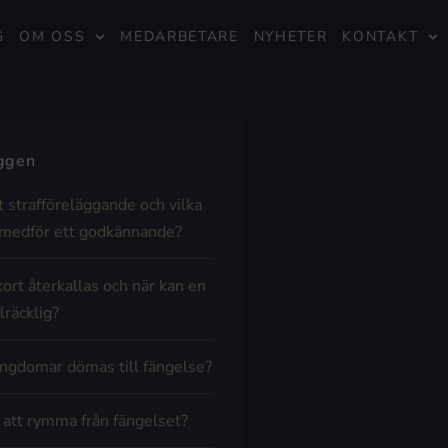
G
OM OSS
MEDARBETARE
NYHETER
KONTAKT
äggen
t strafföreläggande och vilka
medför ett godkännande?
kort återkallas och när kan en
lräcklig?
ngdomar dömas till fängelse?
t att rymma från fängelset?