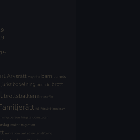
19
19
019
nt
Arvsrätt
barn
barnets
Asylrätt
brott
jurist
bodelning
boende
l
brottsbalken
Brottsoffer
Familjerätt
fel
Försörjningskrav
ärningsperson
högsta domstolen
örslag
makar
migration
tt
migrationsverket
ny lagstiftning