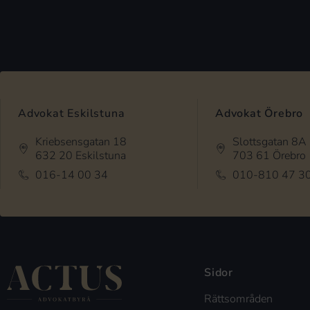
Advokat Eskilstuna
Advokat Örebro
Kriebsensgatan 18
Slottsgatan 8A
632 20 Eskilstuna
703 61 Örebro
016-14 00 34
010-810 47 3
Sidor
Rättsområden