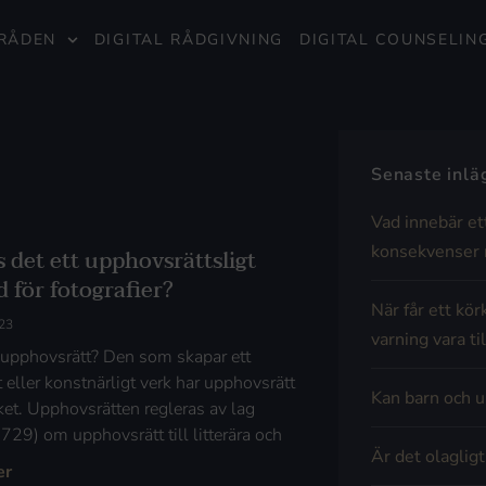
RÅDEN
DIGITAL RÅDGIVNING
DIGITAL COUNSELIN
Senaste inl
Vad innebär et
konsekvenser 
 det ett upphovsrättsligt
 för fotografier?
När får ett kör
23
varning vara til
 upphovsrätt? Den som skapar ett
rt eller konstnärligt verk har upphovsrätt
Kan barn och u
rket. Upphovsrätten regleras av lag
729) om upphovsrätt till litterära och
Är det olaglig
er