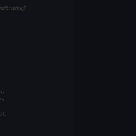
tsförvaring?
25
25
025