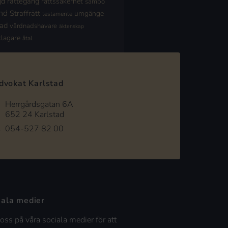
jd
rättegång
rättssäkerhet
sambo
nd
Straffrätt
umgänge
testamente
nad
vårdnadshavare
äktenskap
klagare
åtal
dvokat Karlstad
Herrgårdsgatan 6A
652 24 Karlstad
054-527 82 00
iala medier
 oss på våra sociala medier för att