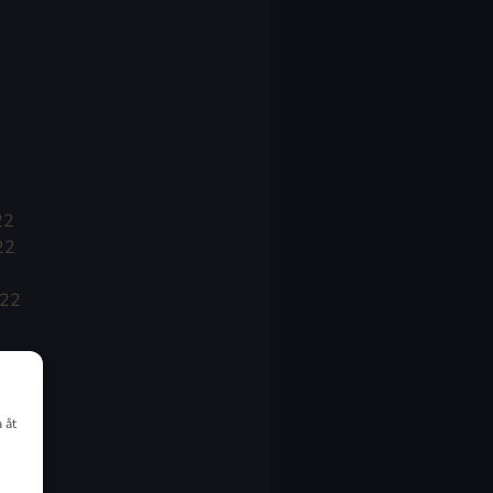
22
22
022
 åt