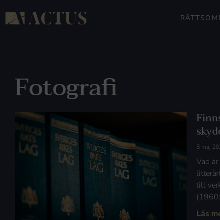
RÄTTSOM
Fotografi
Finns
skydd
5 maj 20
Vad är
litterä
till ve
(1960:
Läs m