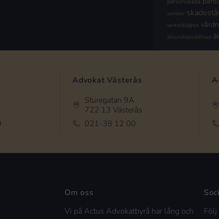
påföl
personskada
skadestå
sambor
vård
verkställighet
å
äktenskapsskillnad
Advokat Västerås
A
Sturegatan 9A
722 13 Västerås
0
021-38 12 00
Om oss
Soc
Vi på Actus Advokatbyrå har lång och
Följ