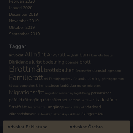
Februari 2020
Januari 2020
December 2019
November 2019
Oktober 2019
September 2019
Taggar
Allmänt
Arvsrätt
barn
advokat
barnets bästa
Asylrätt
brott
Biträdande jurist
bodelning
boende
Brottmål
brottsbalken
domstol
Brottsoffer
egendom
Familjerätt
förundersökning
fel
Försörjningskrav
gärningsperson
kriminalvården
lagförslag
högsta domstolen
makar
migration
Migrationsrätt
personskada
migrationsverket
ny lagstiftning
skadestånd
påföljd
rättegång
rättssäkerhet
sambo
sambor
Straffrätt
vårdnad
umgänge
testamente
verkställighet
åklagare
vårdnadshavare
åtal
äktenskap
äktenskapsskillnad
Advokat Eskilstuna
Advokat Örebro