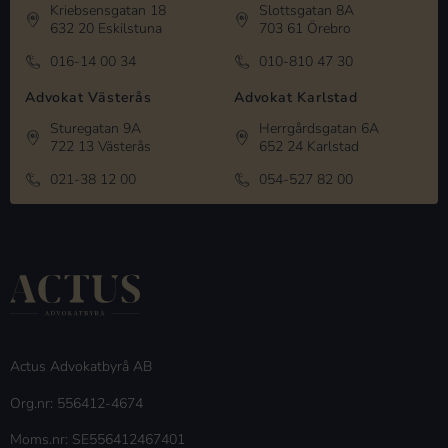
Kriebsensgatan 18
Slottsgatan 8A
632 20 Eskilstuna
703 61 Örebro
016-14 00 34
010-810 47 30
Advokat Västerås
Advokat Karlstad
Sturegatan 9A
Herrgårdsgatan 6A
722 13 Västerås
652 24 Karlstad
021-38 12 00
054-527 82 00
Actus Advokatbyrå AB
Org.nr: 556412-4674
Moms.nr: SE556412467401