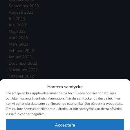
September 2023
Augusti 2023
Juli 2023
Juni 2023
Maj 2023
April 2023
Mars 2023
Februari 2023
Januari 2023
December 2022
November 2022
Oktober 2022
September 2022
Hantera samtycke
Augusti 2022
För att ge en bra upplevelse använder vi teknik som cookies för att lagra
Juli 2022
och/eller komma åt enhetsinformation. När du samtycker till dessa tekniker
Juni 2022
kan vi behandla data som surfbeteende eller unika ID:n på denna webbplats.
Maj 2022
Om du inte samtycker eller om du återkallar ditt samtycke kan detta påverka
vissa funktioner negativt.
April 2022
Mars 2022
Acceptera
Februari 2022