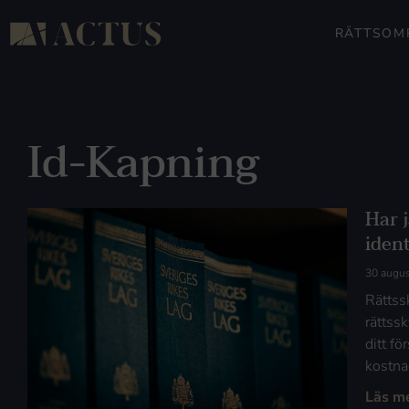
RÄTTSOM
Id-Kapning
Har j
ident
30 augus
Rättss
rättss
ditt fö
kostnad
Läs m