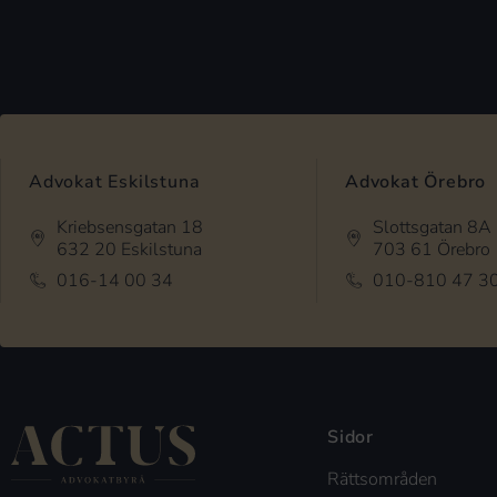
Advokat Eskilstuna
Advokat Örebro
Kriebsensgatan 18
Slottsgatan 8A
632 20 Eskilstuna
703 61 Örebro
016-14 00 34
010-810 47 3
Sidor
Rättsområden