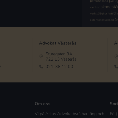
påföl
personskada
skadestå
sambor
vård
verkställighet
å
äktenskapsskillnad
Advokat Västerås
A
Sturegatan 9A
722 13 Västerås
0
021-38 12 00
Om oss
Soc
Vi på Actus Advokatbyrå har lång och
Följ