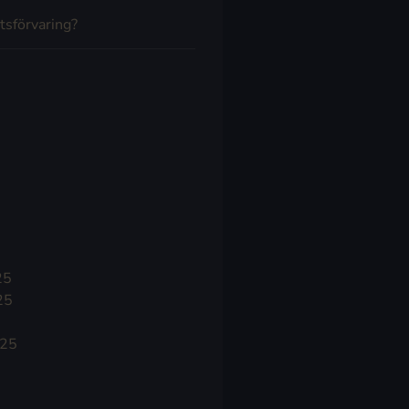
tsförvaring?
25
25
025