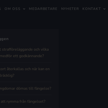
G
OM OSS
MEDARBETARE
NYHETER
KONTAKT
äggen
t strafföreläggande och vilka
medför ett godkännande?
kort återkallas och när kan en
lräcklig?
ngdomar dömas till fängelse?
t att rymma från fängelset?