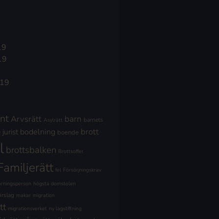
19
19
019
nt
Arvsrätt
barn
barnets
Asylrätt
brott
jurist
bodelning
boende
l
brottsbalken
Brottsoffer
Familjerätt
fel
Försörjningskrav
ärningsperson
högsta domstolen
örslag
makar
migration
tt
migrationsverket
ny lagstiftning