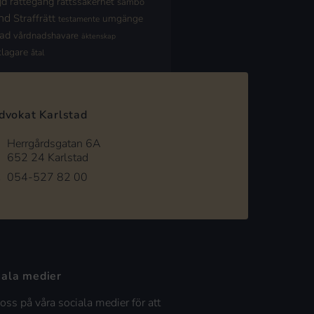
jd
rättegång
rättssäkerhet
sambo
nd
Straffrätt
umgänge
testamente
nad
vårdnadshavare
äktenskap
klagare
åtal
dvokat Karlstad
Herrgårdsgatan 6A
652 24 Karlstad
054-527 82 00
iala medier
 oss på våra sociala medier för att