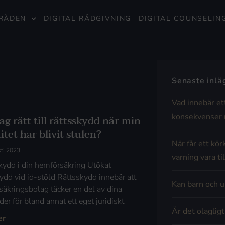
RÅDEN
DIGITAL RÅDGIVNING
DIGITAL COUNSELIN
Senaste inl
Vad innebär et
konsekvenser 
ag rätt till rättsskydd när min
itet har blivit stulen?
När får ett kör
ti 2023
varning vara til
kydd i din hemförsäkring Utökat
kydd vid id-stöld Rättsskydd innebär att
Kan barn och u
rsäkringsbolag täcker en del av dina
er för bland annat ett eget juridiskt
Är det olaglig
er