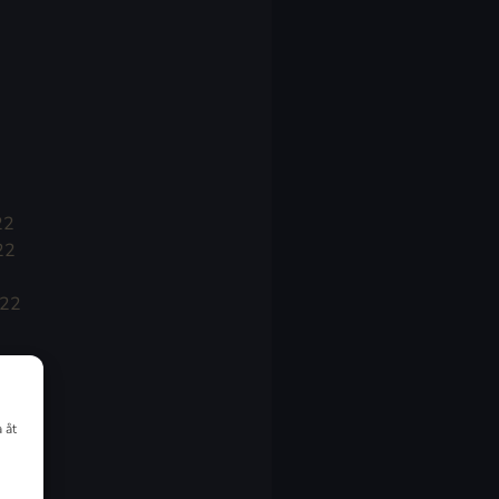
22
22
022
 åt