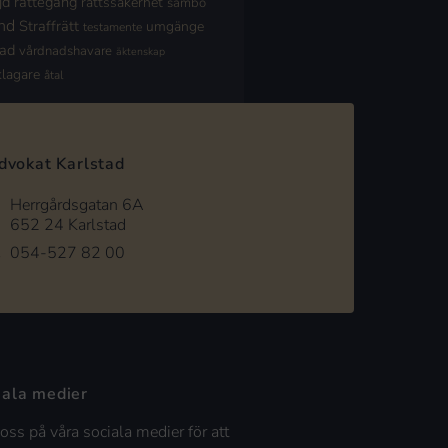
jd
rättegång
rättssäkerhet
sambo
nd
Straffrätt
umgänge
testamente
nad
vårdnadshavare
äktenskap
klagare
åtal
dvokat Karlstad
Herrgårdsgatan 6A
652 24 Karlstad
054-527 82 00
iala medier
 oss på våra sociala medier för att