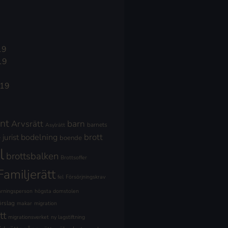
19
19
019
nt
Arvsrätt
barn
barnets
Asylrätt
brott
jurist
bodelning
boende
l
brottsbalken
Brottsoffer
Familjerätt
fel
Försörjningskrav
ärningsperson
högsta domstolen
örslag
makar
migration
tt
migrationsverket
ny lagstiftning