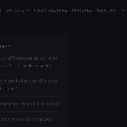
G
OM OSS
MEDARBETARE
NYHETER
KONTAKT
äggen
t strafföreläggande och vilka
medför ett godkännande?
kort återkallas och när kan en
lräcklig?
ngdomar dömas till fängelse?
t att rymma från fängelset?