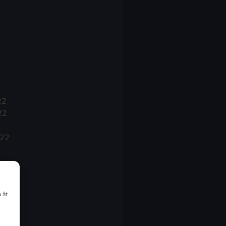
22
22
022
 åt