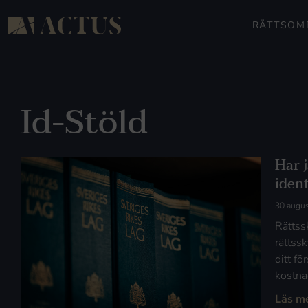
RÄTTSOM
Id-Stöld
Har j
ident
30 augus
Rättss
rättss
ditt fö
kostnad
Läs m