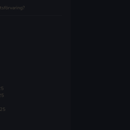
tsförvaring?
25
25
025