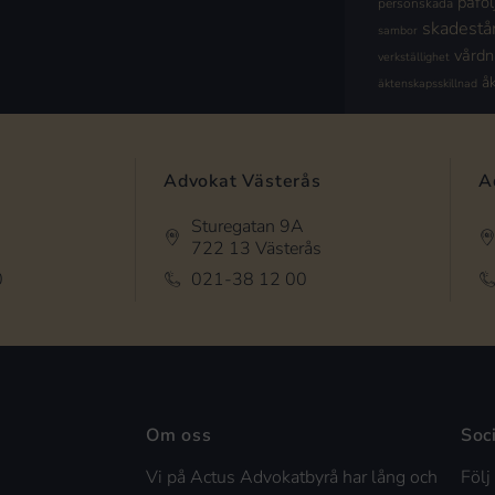
påföl
personskada
skadestå
sambor
vård
verkställighet
å
äktenskapsskillnad
Advokat Västerås
A
Sturegatan 9A
722 13 Västerås
0
021-38 12 00
Om oss
Soc
Vi på Actus Advokatbyrå har lång och
Följ