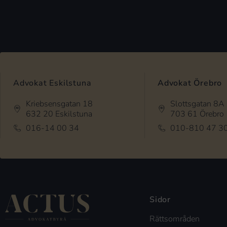
Advokat Eskilstuna
Advokat Örebro
Kriebsensgatan 18
Slottsgatan 8A
632 20 Eskilstuna
703 61 Örebro
016-14 00 34
010-810 47 3
Sidor
Rättsområden