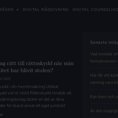
RÅDEN
DIGITAL RÅDGIVNING
DIGITAL COUNSELIN
Senaste inl
Vad innebär et
konsekvenser 
ag rätt till rättsskydd när min
itet har blivit stulen?
När får ett kör
ti 2023
varning vara til
kydd i din hemförsäkring Utökat
kydd vid id-stöld Rättsskydd innebär att
Kan barn och u
rsäkringsbolag täcker en del av dina
er för bland annat ett eget juridiskt
Är det olaglig
er