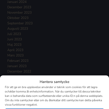
Januari 2024
December 2023
November 2023
Oktober 2023
September 2023
Augusti 2023
Juli 2023
Juni 2023
Maj 2023
April 2023
Mars 2023
Februari 2023
Januari 2023
December 2022
November 2022
Hantera samtycke
Oktober 2022
För att ge en bra upplevelse använder vi teknik som cookies för att lagra
September 2022
och/eller komma åt enhetsinformation. När du samtycker till dessa tekniker
Augusti 2022
kan vi behandla data som surfbeteende eller unika ID:n på denna webbplats.
Juli 2022
Om du inte samtycker eller om du återkallar ditt samtycke kan detta påverka
Juni 2022
vissa funktioner negativt.
Maj 2022