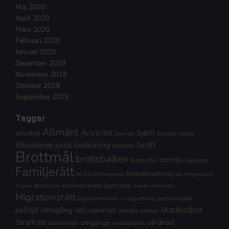
Maj 2020
April 2020
Mars 2020
Februari 2020
Januari 2020
December 2019
November 2019
Oktober 2019
September 2019
Taggar
Allmänt
Arvsrätt
barn
advokat
barnets bästa
Asylrätt
brott
Biträdande jurist
bodelning
boende
Brottmål
brottsbalken
domstol
Brottsoffer
egendom
Familjerätt
förundersökning
fel
Försörjningskrav
gärningsperson
kriminalvården
lagförslag
högsta domstolen
makar
migration
Migrationsrätt
personskada
migrationsverket
ny lagstiftning
skadestånd
påföljd
rättegång
rättssäkerhet
sambo
sambor
Straffrätt
vårdnad
umgänge
testamente
verkställighet