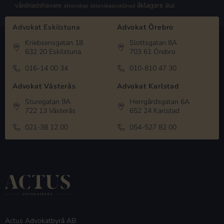
åklagare
vårdnadshavare
åtal
äktenskap
äktenskapsskillnad
Advokat Eskilstuna
Advokat Örebro
Kriebsensgatan 18
Slottsgatan 8A
632 20 Eskilstuna
703 61 Örebro
016-14 00 34
010-810 47 30
Advokat Västerås
Advokat Karlstad
Sturegatan 9A
Herrgårdsgatan 6A
722 13 Västerås
652 24 Karlstad
021-38 12 00
054-527 82 00
Actus Advokatbyrå AB