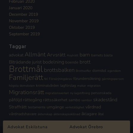
Februari 2020
Januari 2020
December 2019
November 2019
Oktober 2019
September 2019
Taggar
Allmänt
Arvsrätt
barn
advokat
barnets bästa
Asylrätt
brott
Biträdande jurist
bodelning
boende
Brottmål
brottsbalken
domstol
Brottsoffer
egendom
Familjerätt
förundersökning
fel
Försörjningskrav
gärningsperson
kriminalvården
lagförslag
högsta domstolen
makar
migration
Migrationsrätt
personskada
migrationsverket
ny lagstiftning
skadestånd
påföljd
rättegång
rättssäkerhet
sambo
sambor
Straffrätt
vårdnad
umgänge
testamente
verkställighet
åklagare
vårdnadshavare
åtal
äktenskap
äktenskapsskillnad
Advokat Eskilstuna
Advokat Örebro