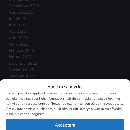
September 2023
Augusti 2023
Juli 2023
Juni 2023
Maj 2023
April 2023
Mars 2023
Februari 2023
Januari 2023
December 2022
November 2022
Oktober 2022
September 2022
Hantera samtycke
Augusti 2022
För att ge en bra upplevelse använder vi teknik som cookies för att lagra
Juli 2022
och/eller komma åt enhetsinformation. När du samtycker till dessa tekniker
Juni 2022
kan vi behandla data som surfbeteende eller unika ID:n på denna webbplats.
Maj 2022
Om du inte samtycker eller om du återkallar ditt samtycke kan detta påverka
vissa funktioner negativt.
April 2022
Mars 2022
Acceptera
Februari 2022