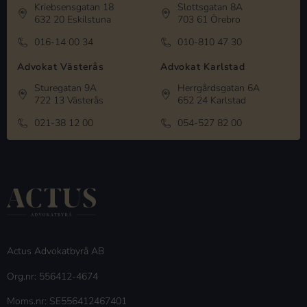
Kriebsensgatan 18
Slottsgatan 8A
632 20 Eskilstuna
703 61 Örebro
016-14 00 34
010-810 47 30
Advokat Västerås
Advokat Karlstad
Sturegatan 9A
Herrgårdsgatan 6A
722 13 Västerås
652 24 Karlstad
021-38 12 00
054-527 82 00
Actus Advokatbyrå AB
Org.nr: 556412-4674
Moms.nr: SE556412467401