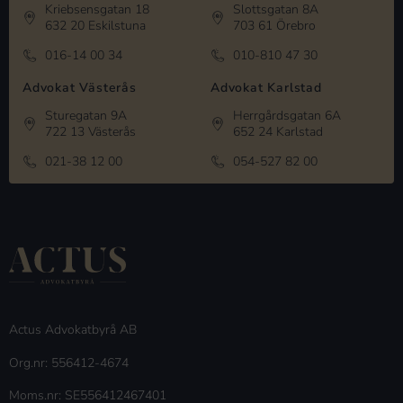
Kriebsensgatan 18
Slottsgatan 8A
632 20 Eskilstuna
703 61 Örebro
016-14 00 34
010-810 47 30
Advokat Västerås
Advokat Karlstad
Sturegatan 9A
Herrgårdsgatan 6A
722 13 Västerås
652 24 Karlstad
021-38 12 00
054-527 82 00
Actus Advokatbyrå AB
Org.nr: 556412-4674
Moms.nr: SE556412467401