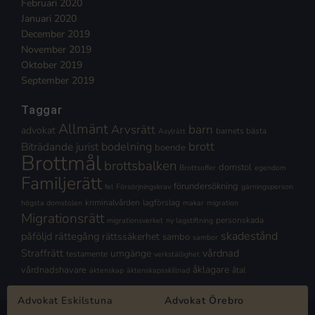
Februari 2020
Januari 2020
December 2019
November 2019
Oktober 2019
September 2019
Taggar
Allmänt
Arvsrätt
barn
advokat
barnets bästa
Asylrätt
brott
Biträdande jurist
bodelning
boende
Brottmål
brottsbalken
domstol
Brottsoffer
egendom
Familjerätt
förundersökning
fel
Försörjningskrav
gärningsperson
kriminalvården
lagförslag
högsta domstolen
makar
migration
Migrationsrätt
personskada
migrationsverket
ny lagstiftning
skadestånd
påföljd
rättegång
rättssäkerhet
sambo
sambor
Straffrätt
vårdnad
umgänge
testamente
verkställighet
åklagare
vårdnadshavare
åtal
äktenskap
äktenskapsskillnad
Advokat Eskilstuna
Advokat Örebro