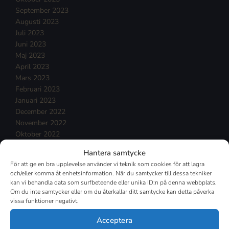
September 2023
Augusti 2023
Juli 2023
Juni 2023
Maj 2023
April 2023
Mars 2023
Februari 2023
Januari 2023
December 2022
November 2022
Oktober 2022
September 2022
Hantera samtycke
Augusti 2022
För att ge en bra upplevelse använder vi teknik som cookies för att lagra
Juli 2022
och/eller komma åt enhetsinformation. När du samtycker till dessa tekniker
Juni 2022
kan vi behandla data som surfbeteende eller unika ID:n på denna webbplats.
Maj 2022
Om du inte samtycker eller om du återkallar ditt samtycke kan detta påverka
vissa funktioner negativt.
April 2022
Mars 2022
Acceptera
Februari 2022