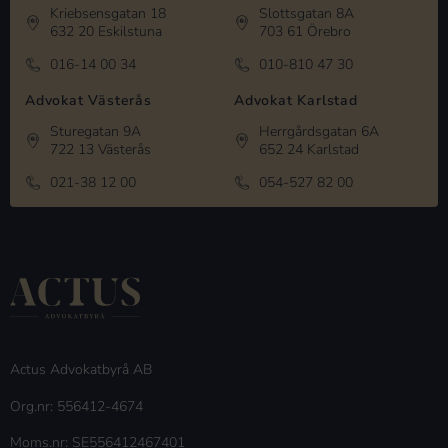
Kriebsensgatan 18
Slottsgatan 8A
632 20 Eskilstuna
703 61 Örebro
016-14 00 34
010-810 47 30
Advokat Västerås
Advokat Karlstad
Sturegatan 9A
Herrgårdsgatan 6A
722 13 Västerås
652 24 Karlstad
021-38 12 00
054-527 82 00
Actus Advokatbyrå AB
Org.nr: 556412-4674
Moms.nr: SE556412467401