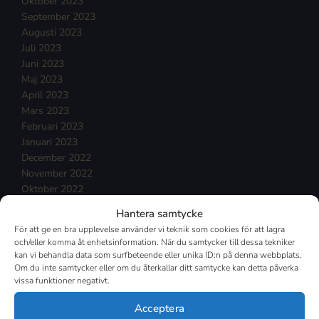
Oktober 2023
September 2023
Augusti 2023
Juli 2023
Juni 2023
Maj 2023
April 2023
Mars 2023
Februari 2023
Januari 2023
December 2022
November 2022
Oktober 2022
September 2022
Hantera samtycke
Augusti 2022
För att ge en bra upplevelse använder vi teknik som cookies för att lagra
Juli 2022
och/eller komma åt enhetsinformation. När du samtycker till dessa tekniker
Juni 2022
kan vi behandla data som surfbeteende eller unika ID:n på denna webbplats.
Maj 2022
Om du inte samtycker eller om du återkallar ditt samtycke kan detta påverka
vissa funktioner negativt.
April 2022
Mars 2022
Acceptera
Februari 2022