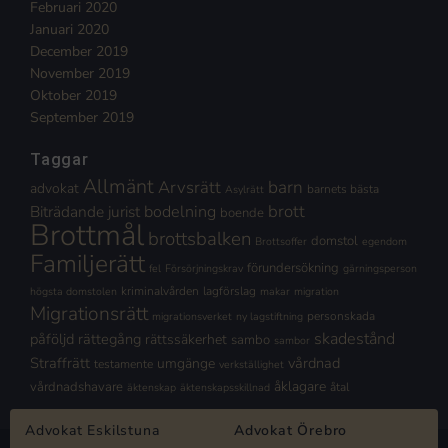
Februari 2020
Januari 2020
December 2019
November 2019
Oktober 2019
September 2019
Taggar
Allmänt
Arvsrätt
barn
advokat
barnets bästa
Asylrätt
brott
Biträdande jurist
bodelning
boende
Brottmål
brottsbalken
domstol
Brottsoffer
egendom
Familjerätt
förundersökning
fel
Försörjningskrav
gärningsperson
kriminalvården
lagförslag
högsta domstolen
makar
migration
Migrationsrätt
personskada
migrationsverket
ny lagstiftning
skadestånd
påföljd
rättegång
rättssäkerhet
sambo
sambor
Straffrätt
vårdnad
umgänge
testamente
verkställighet
åklagare
vårdnadshavare
åtal
äktenskap
äktenskapsskillnad
Advokat Eskilstuna
Advokat Örebro