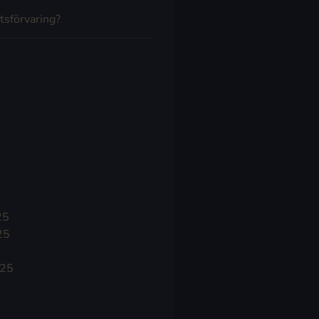
tsförvaring?
25
25
025