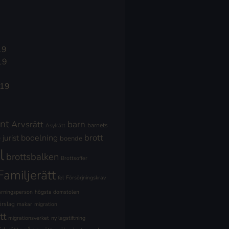
19
19
019
nt
Arvsrätt
barn
barnets
Asylrätt
brott
jurist
bodelning
boende
l
brottsbalken
Brottsoffer
Familjerätt
fel
Försörjningskrav
ärningsperson
högsta domstolen
örslag
makar
migration
tt
migrationsverket
ny lagstiftning