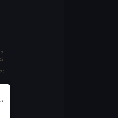
22
22
022
 åt