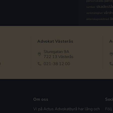
påföl
personskada
skadestå
sambor
vård
verkställighet
å
äktenskapsskillnad
Advokat Västerås
A
Sturegatan 9A
722 13 Västerås
0
021-38 12 00
Om oss
Soc
Vi på Actus Advokatbyrå har lång och
Följ