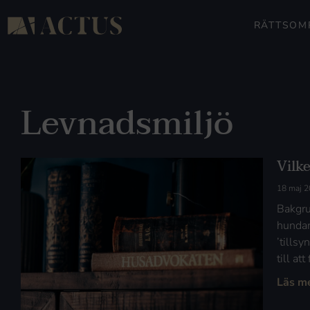
RÄTTSOM
Levnadsmiljö
Vilk
18 maj 
Bakgru
hundar
’tills
till at
Läs m