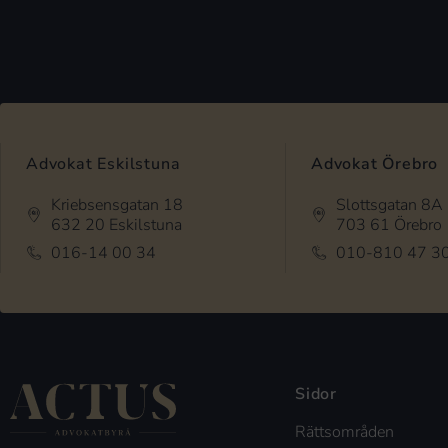
Advokat Eskilstuna
Advokat Örebro
Kriebsensgatan 18
Slottsgatan 8A
632 20 Eskilstuna
703 61 Örebro
016-14 00 34
010-810 47 3
Sidor
Rättsområden