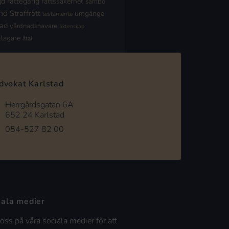
jd
rättegång
rättssäkerhet
sambo
nd
Straffrätt
umgänge
testamente
nad
vårdnadshavare
äktenskap
klagare
åtal
dvokat Karlstad
Herrgårdsgatan 6A
652 24 Karlstad
054-527 82 00
iala medier
 oss på våra sociala medier för att