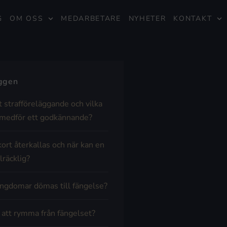
G
OM OSS
MEDARBETARE
NYHETER
KONTAKT
äggen
t strafföreläggande och vilka
medför ett godkännande?
kort återkallas och när kan en
lräcklig?
ngdomar dömas till fängelse?
t att rymma från fängelset?