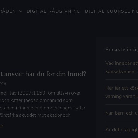
RÅDEN
DIGITAL RÅDGIVNING
DIGITAL COUNSELIN
Senaste inl
Vad innebär et
konsekvenser 
et ansvar har du för din hund?
2026
När får ett kör
nd I lag (2007:1150) om tillsyn över
varning vara til
 och katter (nedan omnämnd som
ynslagen’) finns bestämmelser som syftar
Kan barn och u
t förstärka skyddet mot skador och
er
Är det olaglig