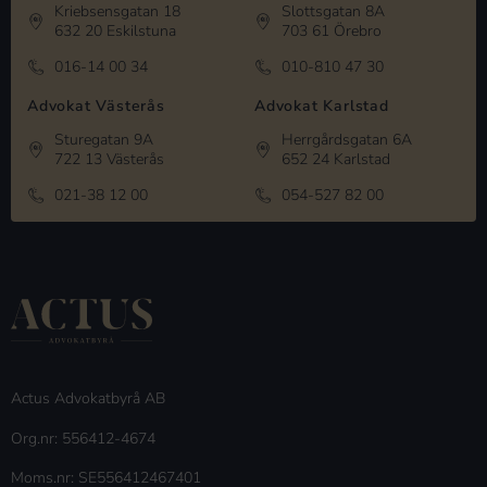
Kriebsensgatan 18
Slottsgatan 8A
632 20 Eskilstuna
703 61 Örebro
016-14 00 34
010-810 47 30
Advokat Västerås
Advokat Karlstad
Sturegatan 9A
Herrgårdsgatan 6A
722 13 Västerås
652 24 Karlstad
021-38 12 00
054-527 82 00
Actus Advokatbyrå AB
Org.nr: 556412-4674
Moms.nr: SE556412467401