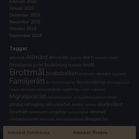
Februari 2020
Januari 2020
December 2019
November 2019
Oktober 2019
September 2019
Taggar
Allmänt
Arvsrätt
barn
advokat
barnets bästa
Asylrätt
brott
Biträdande jurist
bodelning
boende
Brottmål
brottsbalken
domstol
Brottsoffer
egendom
Familjerätt
förundersökning
fel
Försörjningskrav
gärningsperson
kriminalvården
lagförslag
högsta domstolen
makar
migration
Migrationsrätt
personskada
migrationsverket
ny lagstiftning
skadestånd
påföljd
rättegång
rättssäkerhet
sambo
sambor
Straffrätt
vårdnad
umgänge
testamente
verkställighet
åklagare
vårdnadshavare
åtal
äktenskap
äktenskapsskillnad
Advokat Eskilstuna
Advokat Örebro