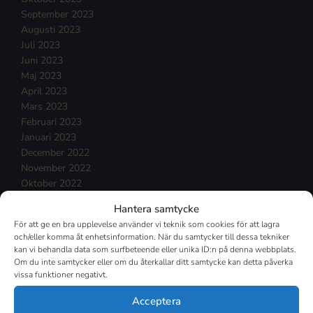
September 2023
Augusti 2023
Juli 2023
Juni 2023
Maj 2023
April 2023
Mars 2023
Februari 2023
Januari 2023
December 2022
November 2022
Oktober 2022
September 2022
Hantera samtycke
Augusti 2022
För att ge en bra upplevelse använder vi teknik som cookies för att lagra
Juli 2022
och/eller komma åt enhetsinformation. När du samtycker till dessa tekniker
Juni 2022
kan vi behandla data som surfbeteende eller unika ID:n på denna webbplats.
Maj 2022
Om du inte samtycker eller om du återkallar ditt samtycke kan detta påverka
vissa funktioner negativt.
April 2022
Mars 2022
Acceptera
Februari 2022