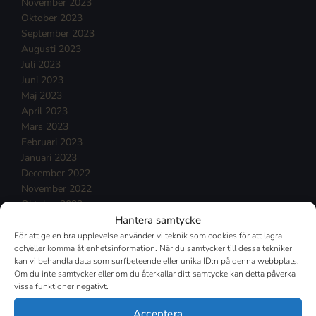
November 2023
Oktober 2023
September 2023
Augusti 2023
Juli 2023
Juni 2023
Maj 2023
April 2023
Mars 2023
Februari 2023
Januari 2023
December 2022
November 2022
Oktober 2022
Hantera samtycke
September 2022
Augusti 2022
För att ge en bra upplevelse använder vi teknik som cookies för att lagra
och/eller komma åt enhetsinformation. När du samtycker till dessa tekniker
Juli 2022
kan vi behandla data som surfbeteende eller unika ID:n på denna webbplats.
Juni 2022
Om du inte samtycker eller om du återkallar ditt samtycke kan detta påverka
Maj 2022
vissa funktioner negativt.
April 2022
Mars 2022
Acceptera