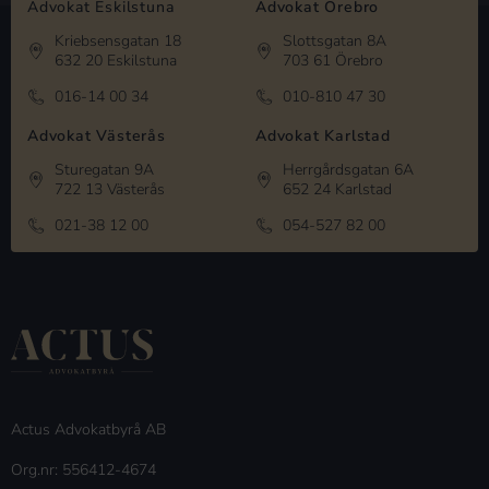
Advokat Eskilstuna
Advokat Örebro
Kriebsensgatan 18
Slottsgatan 8A
632 20 Eskilstuna
703 61 Örebro
016-14 00 34
010-810 47 30
Advokat Västerås
Advokat Karlstad
Sturegatan 9A
Herrgårdsgatan 6A
722 13 Västerås
652 24 Karlstad
021-38 12 00
054-527 82 00
Actus Advokatbyrå AB
Org.nr: 556412-4674