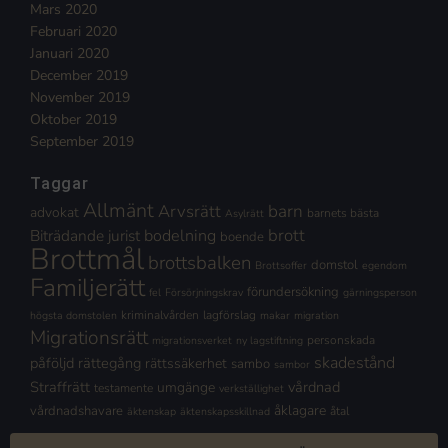
Mars 2020
Februari 2020
Januari 2020
December 2019
November 2019
Oktober 2019
September 2019
Taggar
Allmänt
Arvsrätt
barn
advokat
barnets bästa
Asylrätt
brott
Biträdande jurist
bodelning
boende
Brottmål
brottsbalken
domstol
Brottsoffer
egendom
Familjerätt
förundersökning
fel
Försörjningskrav
gärningsperson
kriminalvården
lagförslag
högsta domstolen
makar
migration
Migrationsrätt
personskada
migrationsverket
ny lagstiftning
skadestånd
påföljd
rättegång
rättssäkerhet
sambo
sambor
Straffrätt
vårdnad
umgänge
testamente
verkställighet
åklagare
vårdnadshavare
åtal
äktenskap
äktenskapsskillnad