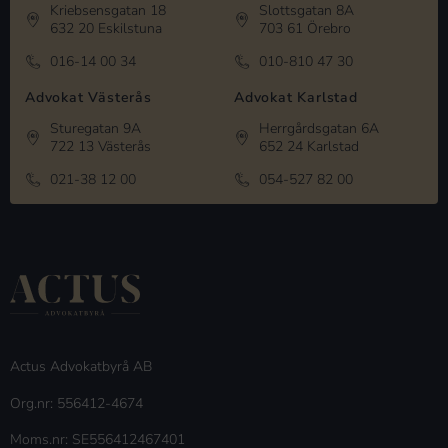
Kriebsensgatan 18
Slottsgatan 8A
632 20 Eskilstuna
703 61 Örebro
016-14 00 34
010-810 47 30
Advokat Västerås
Advokat Karlstad
Sturegatan 9A
Herrgårdsgatan 6A
722 13 Västerås
652 24 Karlstad
021-38 12 00
054-527 82 00
Actus Advokatbyrå AB
Org.nr: 556412-4674
Moms.nr: SE556412467401