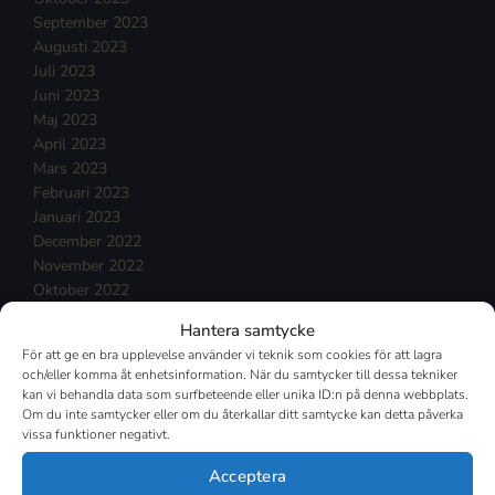
September 2023
Augusti 2023
Juli 2023
Juni 2023
Maj 2023
April 2023
Mars 2023
Februari 2023
Januari 2023
December 2022
November 2022
Oktober 2022
September 2022
Hantera samtycke
Augusti 2022
För att ge en bra upplevelse använder vi teknik som cookies för att lagra
Juli 2022
och/eller komma åt enhetsinformation. När du samtycker till dessa tekniker
Juni 2022
kan vi behandla data som surfbeteende eller unika ID:n på denna webbplats.
Maj 2022
Om du inte samtycker eller om du återkallar ditt samtycke kan detta påverka
vissa funktioner negativt.
April 2022
Mars 2022
Acceptera
Februari 2022