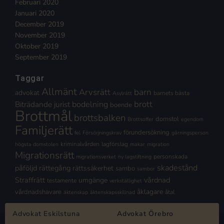
Februari 2020
Januari 2020
December 2019
November 2019
Oktober 2019
September 2019
Taggar
Allmänt
Arvsrätt
barn
advokat
barnets bästa
Asylrätt
brott
Biträdande jurist
bodelning
boende
Brottmål
brottsbalken
domstol
Brottsoffer
egendom
Familjerätt
förundersökning
fel
Försörjningskrav
gärningsperson
kriminalvården
lagförslag
högsta domstolen
makar
migration
Migrationsrätt
personskada
migrationsverket
ny lagstiftning
skadestånd
påföljd
rättegång
rättssäkerhet
sambo
sambor
Straffrätt
vårdnad
umgänge
testamente
verkställighet
åklagare
vårdnadshavare
åtal
äktenskap
äktenskapsskillnad
Advokat Eskilstuna
Advokat Örebro