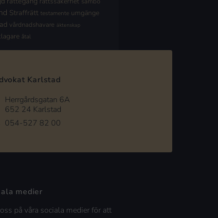
jd
rättegång
rättssäkerhet
sambo
nd
Straffrätt
umgänge
testamente
nad
vårdnadshavare
äktenskap
klagare
åtal
dvokat Karlstad
Herrgårdsgatan 6A
652 24 Karlstad
054-527 82 00
iala medier
 oss på våra sociala medier för att