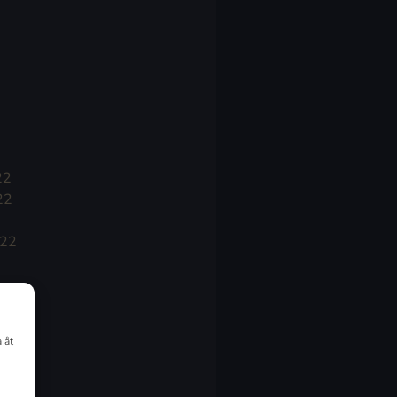
22
22
022
 åt