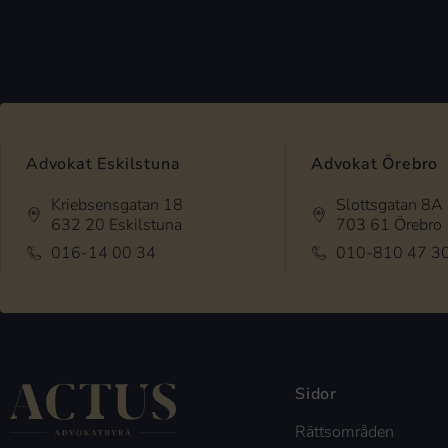
Advokat Eskilstuna
Advokat Örebro
Kriebsensgatan 18
Slottsgatan 8A
632 20 Eskilstuna
703 61 Örebro
016-14 00 34
010-810 47 3
Sidor
Rättsområden