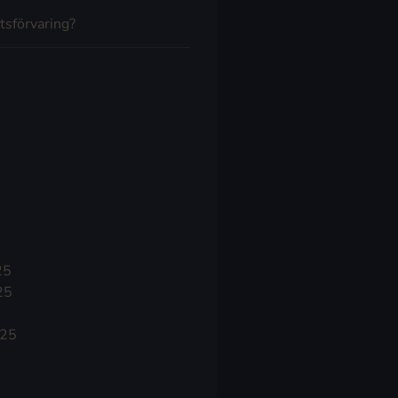
tsförvaring?
25
25
025