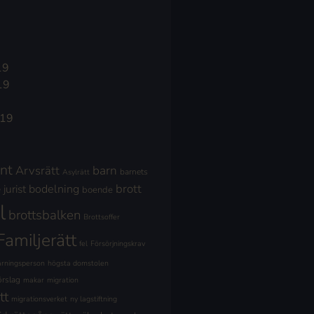
19
19
019
nt
Arvsrätt
barn
barnets
Asylrätt
brott
jurist
bodelning
boende
l
brottsbalken
Brottsoffer
Familjerätt
fel
Försörjningskrav
ärningsperson
högsta domstolen
örslag
makar
migration
tt
migrationsverket
ny lagstiftning