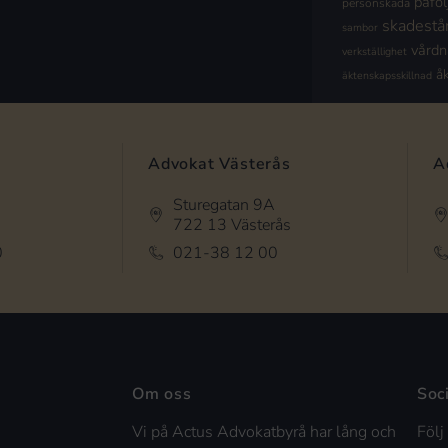
påföl
personskada
skadestå
sambor
vård
verkställighet
å
äktenskapsskillnad
Advokat Västerås
A
Sturegatan 9A
722 13 Västerås
0
021-38 12 00
Om oss
Soc
Vi på Actus Advokatbyrå har lång och
Följ