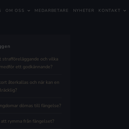
G
OM OSS
MEDARBETARE
NYHETER
KONTAKT
äggen
t strafföreläggande och vilka
medför ett godkännande?
kort återkallas och när kan en
lräcklig?
ngdomar dömas till fängelse?
t att rymma från fängelset?