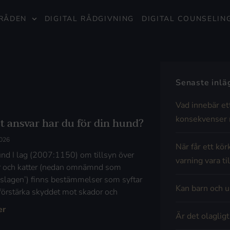
RÅDEN
DIGITAL RÅDGIVNING
DIGITAL COUNSELIN
Senaste inl
Vad innebär et
konsekvenser 
et ansvar har du för din hund?
2026
När får ett kör
nd I lag (2007:1150) om tillsyn över
varning vara til
 och katter (nedan omnämnd som
ynslagen’) finns bestämmelser som syftar
Kan barn och u
t förstärka skyddet mot skador och
er
Är det olaglig