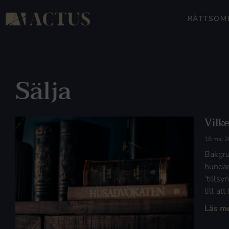
RÄTTSOM
Sälja
Vilk
18 maj 
Bakgru
hundar
’tills
till at
Läs m