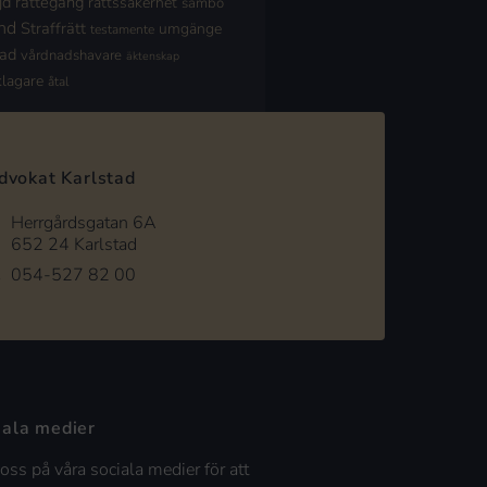
jd
rättegång
rättssäkerhet
sambo
nd
Straffrätt
umgänge
testamente
nad
vårdnadshavare
äktenskap
klagare
åtal
dvokat Karlstad
Herrgårdsgatan 6A
652 24 Karlstad
054-527 82 00
iala medier
 oss på våra sociala medier för att