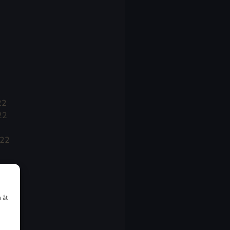
22
22
022
 åt