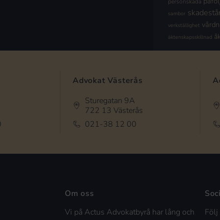
påföl
personskada
skadestå
sambor
vård
verkställighet
å
äktenskapsskillnad
Advokat Västerås
A
Sturegatan 9A
722 13 Västerås
0
021-38 12 00
Om oss
Soc
Vi på Actus Advokatbyrå har lång och
Följ