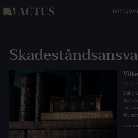
RÄTTSOM
Skadeståndsansva
Vilk
18 maj 
Bakgru
hundar
’tills
till at
Läs m