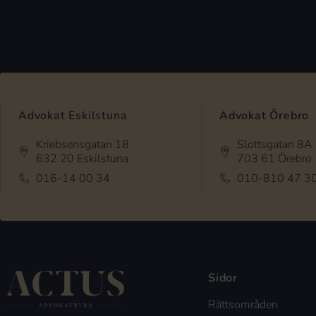
Advokat Eskilstuna
Advokat Örebro
Kriebsensgatan 18
Slottsgatan 8A
632 20 Eskilstuna
703 61 Örebro
016-14 00 34
010-810 47 3
Sidor
Rättsområden