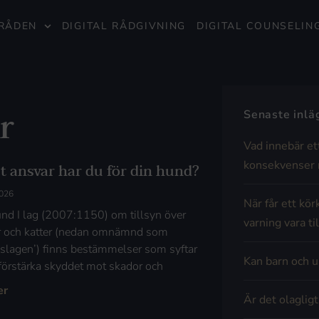
RÅDEN
DIGITAL RÅDGIVNING
DIGITAL COUNSELIN
r
Senaste inl
Vad innebär et
konsekvenser 
et ansvar har du för din hund?
2026
När får ett kör
nd I lag (2007:1150) om tillsyn över
varning vara til
 och katter (nedan omnämnd som
ynslagen’) finns bestämmelser som syftar
Kan barn och u
t förstärka skyddet mot skador och
er
Är det olaglig