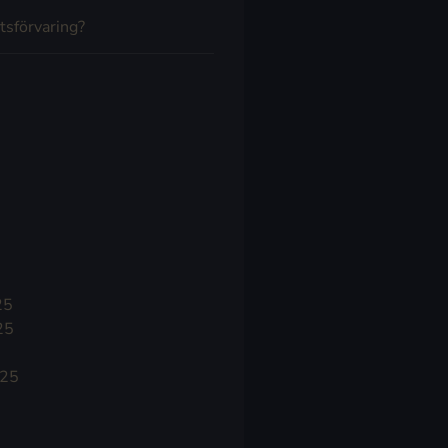
tsförvaring?
25
25
025