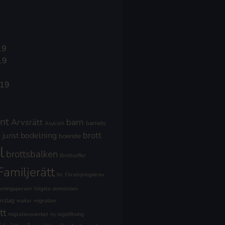
19
19
019
nt
Arvsrätt
barn
barnets
Asylrätt
brott
jurist
bodelning
boende
l
brottsbalken
Brottsoffer
Familjerätt
fel
Försörjningskrav
ärningsperson
högsta domstolen
örslag
makar
migration
tt
migrationsverket
ny lagstiftning