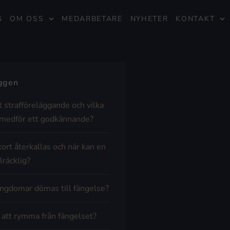
G
OM OSS
MEDARBETARE
NYHETER
KONTAKT
äggen
t strafföreläggande och vilka
medför ett godkännande?
kort återkallas och när kan en
lräcklig?
ngdomar dömas till fängelse?
t att rymma från fängelset?