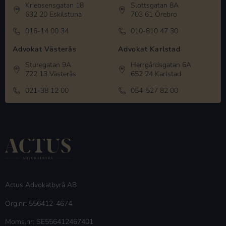
Kriebsensgatan 18
Slottsgatan 8A
632 20 Eskilstuna
703 61 Örebro
016-14 00 34
010-810 47 30
Advokat Västerås
Advokat Karlstad
Sturegatan 9A
Herrgårdsgatan 6A
722 13 Västerås
652 24 Karlstad
021-38 12 00
054-527 82 00
Actus Advokatbyrå AB
Org.nr: 556412-4674
Moms.nr: SE556412467401