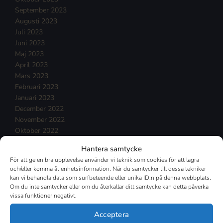
September 2023
Augusti 2023
Juli 2023
Juni 2023
Maj 2023
April 2023
Mars 2023
Februari 2023
Januari 2023
December 2022
November 2022
Oktober 2022
September 2022
Hantera samtycke
Augusti 2022
För att ge en bra upplevelse använder vi teknik som cookies för att lagra
Juli 2022
och/eller komma åt enhetsinformation. När du samtycker till dessa tekniker
Juni 2022
kan vi behandla data som surfbeteende eller unika ID:n på denna webbplats.
Maj 2022
Om du inte samtycker eller om du återkallar ditt samtycke kan detta påverka
vissa funktioner negativt.
April 2022
Mars 2022
Acceptera
Februari 2022