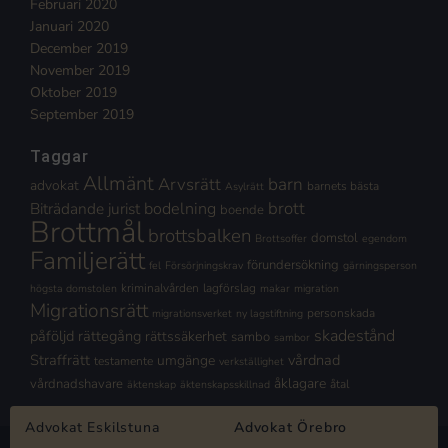
Februari 2020
Januari 2020
December 2019
November 2019
Oktober 2019
September 2019
Taggar
Allmänt
Arvsrätt
barn
advokat
barnets bästa
Asylrätt
brott
Biträdande jurist
bodelning
boende
Brottmål
brottsbalken
domstol
Brottsoffer
egendom
Familjerätt
förundersökning
fel
Försörjningskrav
gärningsperson
kriminalvården
lagförslag
högsta domstolen
makar
migration
Migrationsrätt
personskada
migrationsverket
ny lagstiftning
skadestånd
påföljd
rättegång
rättssäkerhet
sambo
sambor
Straffrätt
vårdnad
umgänge
testamente
verkställighet
åklagare
vårdnadshavare
åtal
äktenskap
äktenskapsskillnad
Advokat Eskilstuna
Advokat Örebro