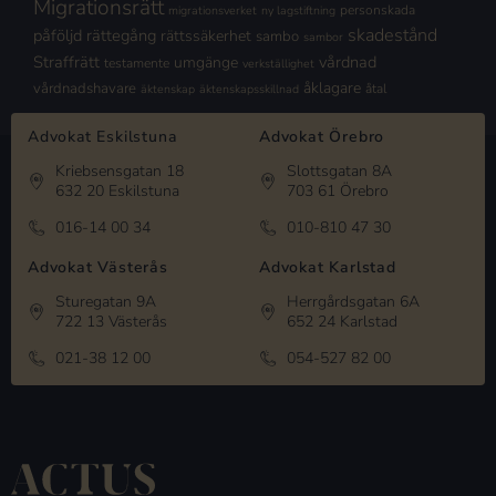
Migrationsrätt
personskada
migrationsverket
ny lagstiftning
skadestånd
påföljd
rättegång
rättssäkerhet
sambo
sambor
Straffrätt
vårdnad
umgänge
testamente
verkställighet
åklagare
vårdnadshavare
åtal
äktenskap
äktenskapsskillnad
Advokat Eskilstuna
Advokat Örebro
Kriebsensgatan 18
Slottsgatan 8A
632 20 Eskilstuna
703 61 Örebro
016-14 00 34
010-810 47 30
Advokat Västerås
Advokat Karlstad
Sturegatan 9A
Herrgårdsgatan 6A
722 13 Västerås
652 24 Karlstad
021-38 12 00
054-527 82 00