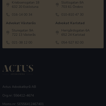
Kriebsensgatan 18
Slottsgatan 8A
632 20 Eskilstuna
703 61 Örebro
016-14 00 34
010-810 47 30
Advokat Västerås
Advokat Karlstad
Sturegatan 9A
Herrgårdsgatan 6A
722 13 Västerås
652 24 Karlstad
021-38 12 00
054-527 82 00
Actus Advokatbyrå AB
Org.nr: 556412-4674
Moms.nr: SE556412467401