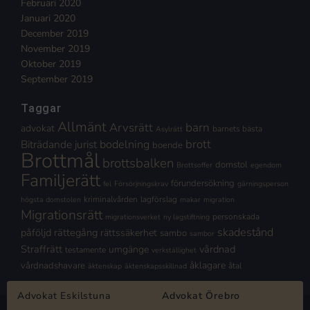
Februari 2020
Januari 2020
December 2019
November 2019
Oktober 2019
September 2019
Taggar
Allmänt
Arvsrätt
barn
advokat
barnets bästa
Asylrätt
brott
Biträdande jurist
bodelning
boende
Brottmål
brottsbalken
domstol
Brottsoffer
egendom
Familjerätt
förundersökning
fel
Försörjningskrav
gärningsperson
kriminalvården
lagförslag
högsta domstolen
makar
migration
Migrationsrätt
personskada
migrationsverket
ny lagstiftning
skadestånd
påföljd
rättegång
rättssäkerhet
sambo
sambor
Straffrätt
vårdnad
umgänge
testamente
verkställighet
åklagare
vårdnadshavare
åtal
äktenskap
äktenskapsskillnad
Advokat Eskilstuna
Advokat Örebro