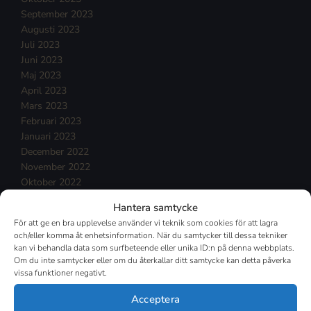
September 2023
Augusti 2023
Juli 2023
Juni 2023
Maj 2023
April 2023
Mars 2023
Februari 2023
Januari 2023
December 2022
November 2022
Oktober 2022
September 2022
Hantera samtycke
Augusti 2022
För att ge en bra upplevelse använder vi teknik som cookies för att lagra
Juli 2022
och/eller komma åt enhetsinformation. När du samtycker till dessa tekniker
Juni 2022
kan vi behandla data som surfbeteende eller unika ID:n på denna webbplats.
Maj 2022
Om du inte samtycker eller om du återkallar ditt samtycke kan detta påverka
vissa funktioner negativt.
April 2022
Mars 2022
Acceptera
Februari 2022