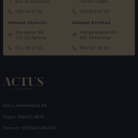
632 20 Eskilstuna
703 61 Örebro
016-14 00 34
010-810 47 30
Advokat Västerås
Advokat Karlstad
Sturegatan 9A
Herrgårdsgatan 6A
722 13 Västerås
652 24 Karlstad
021-38 12 00
054-527 82 00
Actus Advokatbyrå AB
Org.nr: 556412-4674
Moms.nr: SE556412467401