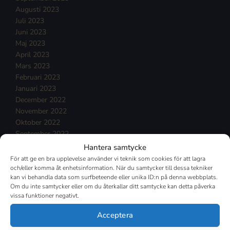
Augusti 2023
Juli 2023
Juni 2023
Maj 2023
April 2023
Mars 2023
Februari 2023
Januari 2023
December 2022
November 2022
Oktober 2022
September 2022
Augusti 2022
Hantera samtycke
Juli 2022
För att ge en bra upplevelse använder vi teknik som cookies för att lagra
Juni 2022
och/eller komma åt enhetsinformation. När du samtycker till dessa tekniker
kan vi behandla data som surfbeteende eller unika ID:n på denna webbplats.
Maj 2022
Om du inte samtycker eller om du återkallar ditt samtycke kan detta påverka
April 2022
vissa funktioner negativt.
Mars 2022
Februari 2022
Acceptera
Januari 2022