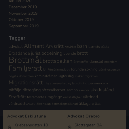
Januari 2020
December 2019
November 2019
Oktober 2019
September 2019
Taggar
Allmänt
Arvsrätt
barn
advokat
barnets bästa
Asylrätt
brott
Biträdande jurist
bodelning
boende
Brottmål
brottsbalken
domstol
Brottsoffer
egendom
Familjerätt
förundersökning
fel
Försörjningskrav
gärningsperson
kriminalvården
lagförslag
högsta domstolen
makar
migration
Migrationsrätt
personskada
migrationsverket
ny lagstiftning
skadestånd
påföljd
rättegång
rättssäkerhet
sambo
sambor
Straffrätt
vårdnad
umgänge
testamente
verkställighet
åklagare
vårdnadshavare
åtal
äktenskap
äktenskapsskillnad
Advokat Eskilstuna
Advokat Örebro
Kriebsensgatan 18
Slottsgatan 8A