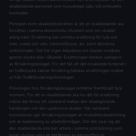
skadelidande personen som huvudregel själv stå ombudets
kostnader.
Principen inom skadeståndsrätten är att en skadelidande ska
försättas i samma ekonomiska situation som om skadan
aldrig hänt. Ersättning kan omfatta ersättning för lyte och
men, sveda och värk, inkomstförlust, ärr, samt allmänna
omkostnader. Det har ingen betydelse om skadan orsakats
genom olycka eller vållande. Ersättningen betalas vanligtvis
av försäkringsbolaget. För det fall att det orsakande fordonet i
en trafikolycka saknar försäkring betalas ersättningen istället
ut från Trafikförsäkringsföreningen.
Prövningen hos försäkringsbolaget omfattar framförallt fyra
moment. För att en skadelidande ska ha rätt till ersättning
måste det finnas ett samband mellan den skadegörande
handlingen och den uppkomna skadan. När samband
konstaterats gör försäkringsbolaget en invaliditetsbedömning
och en bedömning av arbetsförmågan. Om det visar sig att
den skadelidande inte kan arbeta i samma utsträckning som
innan olyckan görs en beräkning av inkomstförlust.