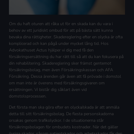
Om du haft oturen att råka ut för en skada kan du vara i
behov av ett juridiskt ombud för att på bästa sätt kunna
bevaka dina rättigheter. Skadereglering efter en olycka är ofta
komplicerad och kan pågå under mycket lång tid. Hos
Advokathuset Actus hjälper vi dig med få den
försäkringsersättning du har rätt till så att du kan fokusera på
din rehabilitering. Skadereglering sker främst gentemot
försäkringsbolag, men även Försäkringskassan och AFA
Försäkring. Dessa ärenden går även att få prövade i domstol
om man inte är överens med försäkringsgivaren om
ersättningen. Vi bistår dig såklart även vid
domstolsprocessen.
Det första man ska göra efter en olycka/skada är att anmäla
detta till sitt försäkringsbolag. De flesta personskadorna
orsakas genom trafikolyckor. I de situationerna står
försäkringsbolagen för ombudets kostnader. När det gäller
övriga skador, såsom patientskador och arbetsskador får den