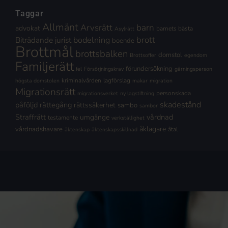
Taggar
Allmänt
Arvsrätt
barn
advokat
barnets bästa
Asylrätt
brott
Biträdande jurist
bodelning
boende
Brottmål
brottsbalken
domstol
Brottsoffer
egendom
Familjerätt
förundersökning
fel
Försörjningskrav
gärningsperson
kriminalvården
lagförslag
högsta domstolen
makar
migration
Migrationsrätt
personskada
migrationsverket
ny lagstiftning
skadestånd
påföljd
rättegång
rättssäkerhet
sambo
sambor
Straffrätt
vårdnad
umgänge
testamente
verkställighet
åklagare
vårdnadshavare
åtal
äktenskap
äktenskapsskillnad