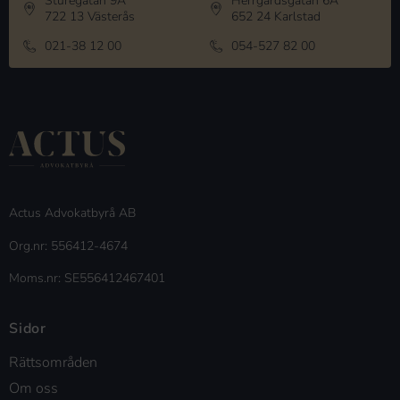
Sturegatan 9A
Herrgårdsgatan 6A
722 13 Västerås
652 24 Karlstad
021-38 12 00
054-527 82 00
Actus Advokatbyrå AB
Org.nr: 556412-4674
Moms.nr: SE556412467401
Sidor
Rättsområden
Om oss