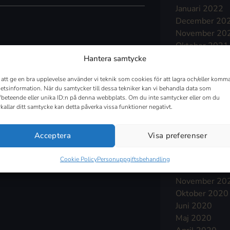
Januari 2022
December 20
November 20
Oktober 2021
September 2
Hantera samtycke
Augusti 2021
 att ge en bra upplevelse använder vi teknik som cookies för att lagra och/eller komma
Juli 2021
etsinformation. När du samtycker till dessa tekniker kan vi behandla data som
Juni 2021
fbeteende eller unika ID:n på denna webbplats. Om du inte samtycker eller om du
Maj 2021
rkallar ditt samtycke kan detta påverka vissa funktioner negativt.
April 2021
Mars 2021
Acceptera
Visa preferenser
Februari 2021
Januari 2021
Cookie Policy
Personuppgiftsbehandling
December 20
November 20
Oktober 2020
Juni 2020
Maj 2020