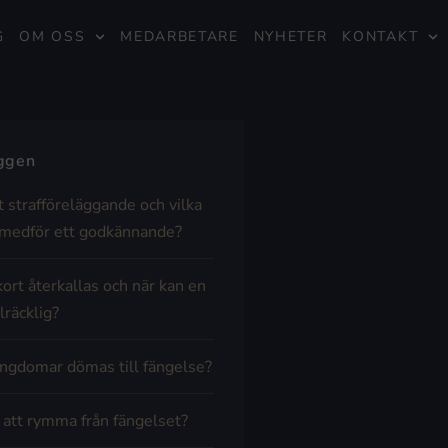
G
OM OSS
MEDARBETARE
NYHETER
KONTAKT
äggen
t strafföreläggande och vilka
medför ett godkännande?
kort återkallas och när kan en
lräcklig?
ngdomar dömas till fängelse?
t att rymma från fängelset?