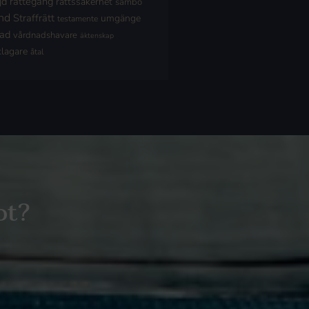
jd
rättegång
rättssäkerhet
sambo
nd
Straffrätt
umgänge
testamente
nad
vårdnadshavare
äktenskap
klagare
åtal
ot?