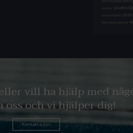
påföl
personskada
skadestå
sambor
vård
verkställighet
å
äktenskapsskillnad
eller vill ha hjälp med någ
 oss och vi hjälper dig!
Kontakta oss