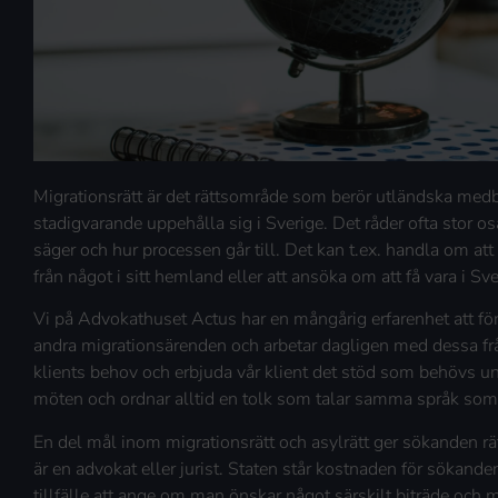
Migrationsrätt är det rättsområde som berör utländska medbo
stadigvarande uppehålla sig i Sverige. Det råder ofta stor 
säger och hur processen går till. Det kan t.ex. handla om a
från något i sitt hemland eller att ansöka om att få vara i Sver
Vi på Advokathuset Actus har en mångårig erfarenhet att fö
andra migrationsärenden och arbetar dagligen med dessa frågo
klients behov och erbjuda vår klient det stöd som behövs und
möten och ordnar alltid en tolk som talar samma språk som 
En del mål inom migrationsrätt och asylrätt ger sökanden rätt
är en advokat eller jurist. Staten står kostnaden för sökandens
tillfälle att ange om man önskar något särskilt biträde och