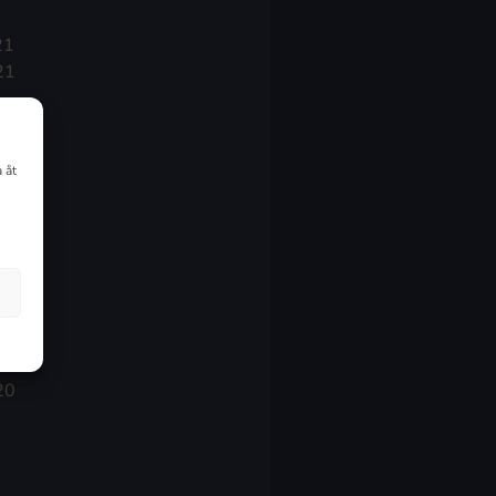
21
21
021
 åt
20
20