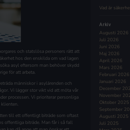
Vad är säkerhe
Arkiv
Augusti 2026
Juli 2026
Juni 2026
rgares och statslösa personers rätt att
Maj 2026
osäkerhet hos den enskilda om vad lagen
April 2026
tt söka asyl eftersom man behöver skydd
Mars 2026
ige för att arbeta.
Februari 2026
Januari 2026
reträda människor i asylärenden och
December 20
r. Vi lägger stor vikt vid att möta vår
November 20
er processen. Vi prioriterar personliga
Oktober 2025
klienten.
September 2
en till ett offentligt biträde som oftast
Augusti 2025
 offentliga biträde. Man får i så fall
Juli 2025
 man kan då ange att man önskar ett