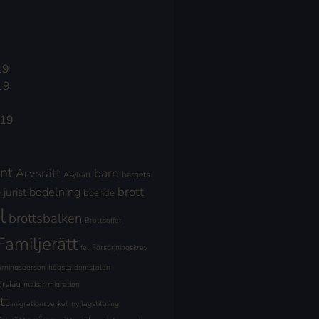
19
19
019
nt
Arvsrätt
barn
barnets
Asylrätt
brott
jurist
bodelning
boende
l
brottsbalken
Brottsoffer
Familjerätt
fel
Försörjningskrav
ärningsperson
högsta domstolen
örslag
makar
migration
tt
migrationsverket
ny lagstiftning