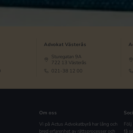
Advokat Västerås
A
Sturegatan 9A
722 13 Västerås
0
021-38 12 00
Om oss
Soc
Vi på Actus Advokatbyrå har lång och
Följ
bred erfarenhet av rättsprocesser och
få s