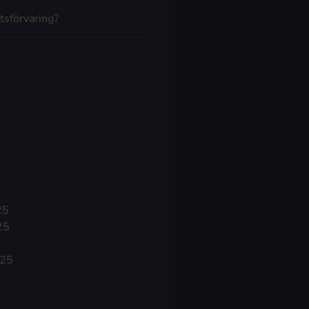
tsförvaring?
25
25
025