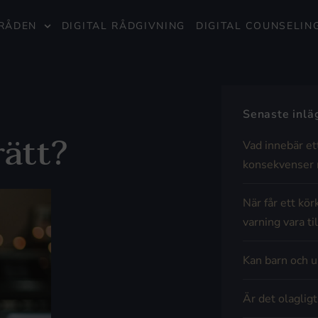
RÅDEN
DIGITAL RÅDGIVNING
DIGITAL COUNSELIN
Senaste inl
rätt?
Vad innebär et
konsekvenser 
När får ett kör
varning vara til
Kan barn och u
Är det olaglig