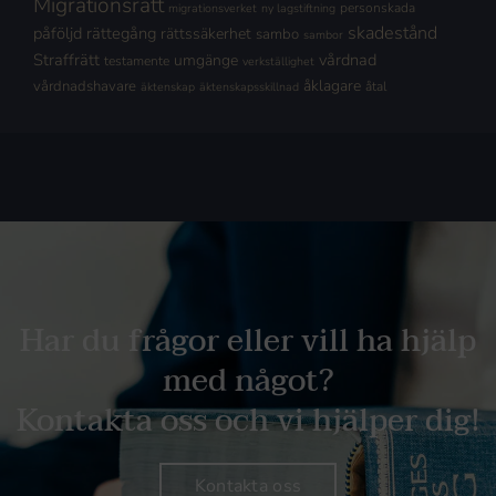
Migrationsrätt
personskada
migrationsverket
ny lagstiftning
skadestånd
påföljd
rättegång
rättssäkerhet
sambo
sambor
Straffrätt
vårdnad
umgänge
testamente
verkställighet
åklagare
vårdnadshavare
åtal
äktenskap
äktenskapsskillnad
Har du frågor eller vill ha hjälp
med något?
Kontakta oss och vi hjälper dig!
Kontakta oss