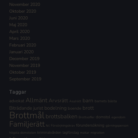
November 2020
Oktober 2020
Juni 2020
Maj 2020
April 2020
Mars 2020
Februari 2020
Januari 2020
December 2019
November 2019
Oktober 2019
September 2019
Taggar
Allmänt
Arvsrätt
barn
advokat
barnets bästa
Asylrätt
brott
Biträdande jurist
bodelning
boende
Brottmål
brottsbalken
domstol
Brottsoffer
egendom
Familjerätt
förundersökning
fel
Försörjningskrav
gärningsperson
kriminalvården
lagförslag
högsta domstolen
makar
migration