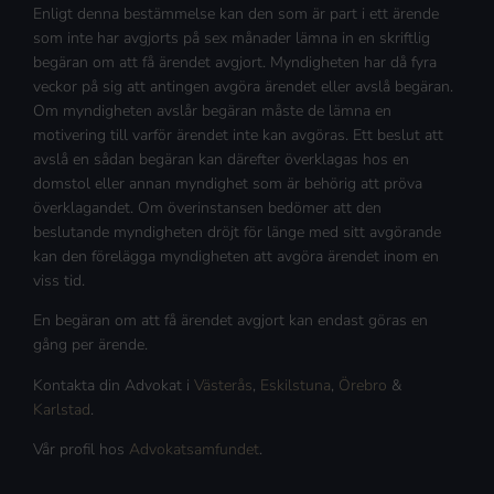
Enligt denna bestämmelse kan den som är part i ett ärende
som inte har avgjorts på sex månader lämna in en skriftlig
begäran om att få ärendet avgjort. Myndigheten har då fyra
veckor på sig att antingen avgöra ärendet eller avslå begäran.
Om myndigheten avslår begäran måste de lämna en
motivering till varför ärendet inte kan avgöras. Ett beslut att
avslå en sådan begäran kan därefter överklagas hos en
domstol eller annan myndighet som är behörig att pröva
överklagandet. Om överinstansen bedömer att den
beslutande myndigheten dröjt för länge med sitt avgörande
kan den förelägga myndigheten att avgöra ärendet inom en
viss tid.
En begäran om att få ärendet avgjort kan endast göras en
gång per ärende.
Kontakta din Advokat i
Västerås
,
Eskilstuna
,
Örebro
&
Karlstad
.
Vår profil hos
Advokatsamfundet
.