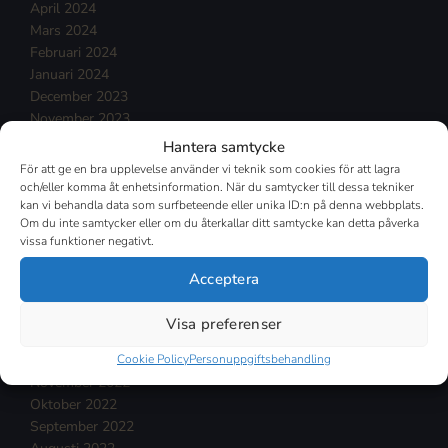
April 2024
Mars 2024
Februari 2024
Januari 2024
December 2023
November 2023
Oktober 2023
Hantera samtycke
September 2023
För att ge en bra upplevelse använder vi teknik som cookies för att lagra
Augusti 2023
och/eller komma åt enhetsinformation. När du samtycker till dessa tekniker
kan vi behandla data som surfbeteende eller unika ID:n på denna webbplats.
Juli 2023
Om du inte samtycker eller om du återkallar ditt samtycke kan detta påverka
Juni 2023
vissa funktioner negativt.
Maj 2023
April 2023
Acceptera
Mars 2023
Februari 2023
Visa preferenser
Januari 2023
Cookie Policy
Personuppgiftsbehandling
December 2022
November 2022
Oktober 2022
September 2022