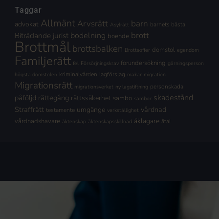
Taggar
Allmänt
Arvsrätt
barn
advokat
barnets bästa
Asylrätt
brott
Biträdande jurist
bodelning
boende
Brottmål
brottsbalken
domstol
Brottsoffer
egendom
Familjerätt
förundersökning
fel
Försörjningskrav
gärningsperson
kriminalvården
lagförslag
högsta domstolen
makar
migration
Migrationsrätt
personskada
migrationsverket
ny lagstiftning
skadestånd
påföljd
rättegång
rättssäkerhet
sambo
sambor
Straffrätt
vårdnad
umgänge
testamente
verkställighet
åklagare
vårdnadshavare
åtal
äktenskap
äktenskapsskillnad