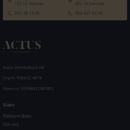
722 13 Västerås
652 24 Karlstad
021-38 12 00
054-527 82 00
Actus Advokatbyrå AB
Org.nr: 556412-4674
Moms.nr: SE556412467401
Sidor
Rättsområden
Om oss