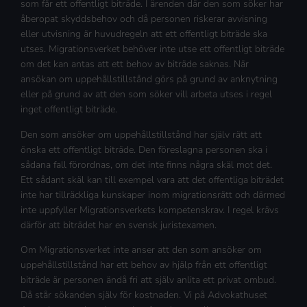
som får ett offentligt biträde. I ärenden där den som söker har
åberopat skyddsbehov och då personen riskerar avvisning
eller utvisning är huvudregeln att ett offentligt biträde ska
utses. Migrationsverket behöver inte utse ett offentligt biträde
om det kan antas att ett behov av biträde saknas. När
ansökan om uppehållstillstånd görs på grund av anknytning
eller på grund av att den som söker vill arbeta utses i regel
inget offentligt biträde.
Den som ansöker om uppehållstillstånd har själv rätt att
önska ett offentligt biträde. Den föreslagna personen ska i
sådana fall förordnas, om det inte finns några skäl mot det.
Ett sådant skäl kan till exempel vara att det offentliga biträdet
inte har tillräckliga kunskaper inom migrationsrätt och därmed
inte uppfyller Migrationsverkets kompetenskrav. I regel krävs
därför att biträdet har en svensk juristexamen.
Om Migrationsverket inte anser att den som ansöker om
uppehållstillstånd har ett behov av hjälp från ett offentligt
biträde är personen ändå fri att själv anlita ett privat ombud.
Då står sökanden själv för kostnaden. Vi på Advokathuset