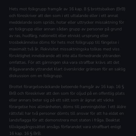
Hets mot folkgrupp framgår av 16 kap. 8 § brottsbalken (BrB)
och föreskriver att den som i ett uttalande eller i ett annat
meddelande som sprids, hotar eller uttrycker missaktning för
en folkgrupp eller annan sådan grupp av personer på grund
av ras, hudfärg, nationellt eller etniskt ursprung eller
trosbekännelse döms för hets mot folkgrupp till fängelse i
maximalt två år. Rekvisitet missaktningska tolkas med viss
försiktighet innebärande att inte alla förnedrande yttranden
omfattas. För att gärningen ska vara straffbar krävs att det
ifrågavarande yttrandet klart överskrider gränsen för en saklig
diskussion om en folkgrupp.
Brottet förargelseväckande beteende framgår av 16 kap. 16 §
BrB och föreskriver att den som för oljud på en offentlig plats
eller annars beter sig på ett sätt som är ägnat att väcka
förargelse hos allmänheten, döms till penningböter. I ett äldre
rättsfall har två personer dömts till ansvar för att ha eldat en
landsflagga för att demonstrera mot staten i fråga. Beaktat
tillvägagångssättet ansågs förfarandet vara straffbart enligt
16 kap. 16 § BrB.