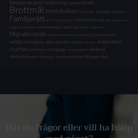
brott
Biträdande jurist
bodelning
boende
Brottmål
brottsbalken
domstol
Brottsoffer
egendom
Familjerätt
förundersökning
fel
Försörjningskrav
gärningsperson
kriminalvården
lagförslag
högsta domstolen
makar
migration
Migrationsrätt
personskada
migrationsverket
ny lagstiftning
skadestånd
påföljd
rättegång
rättssäkerhet
sambo
sambor
Straffrätt
vårdnad
umgänge
testamente
verkställighet
åklagare
vårdnadshavare
åtal
äktenskap
äktenskapsskillnad
Har du frågor eller vill ha hjälp