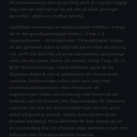
Att bränna koranen eller annan helig skrift är i sig inte olagligt
idag men kan med hänsyn till det sätt på vilket gärningen
genomförs, utgöra en straffbar gärning.
Uppfattade kränkningar av religiösa värden omfattas i många
fall av den grundlagsstadgade friheten i 2 kap. 1 §
regeringsformen – yttrandefriheten. Yttrandefriheten stadgar
att alla gentemot staten är tillförsäkrade en frihet att yttra sig
i tal, skrift eller bild eller på annat sätt meddela upplysningar
samt uttrycka tankar, åsikter och känslor. Enligt 2 kap. 20–21
§§ RF får inskränkningar i yttrandefriheten göras för att
tillgodose ändamål som är godtagbara i ett demokratiskt
samhälle. Begränsningen måste dock vara i linje med
proportionalitetsprincipen, vilken föreskriver att
begränsningen måste vara nödvändig med hänsyn till det
ändamål som har föranlett den. Begränsningen får vidare inte
utgöra ett hot mot den fria åsiktsbildningen och inte göras
enbart på grund av politisk, religiös, kulturell eller annan
liknande åskådning. Yttrandefriheten får dock begränsas om
en viss handling eller ett uttalande utgör exempelvis hets mot
folkgrupp eller förargelseväckande beteende.