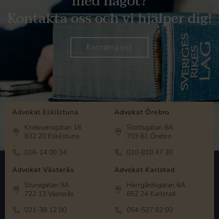
med något?
Kontakta oss och vi hjälper dig!
Kontakta oss
Advokat Eskilstuna
Advokat Örebro
Kriebsensgatan 18
Slottsgatan 8A
632 20 Eskilstuna
703 61 Örebro
016-14 00 34
010-810 47 30
Advokat Västerås
Advokat Karlstad
Sturegatan 9A
Herrgårdsgatan 6A
722 13 Västerås
652 24 Karlstad
021-38 12 00
054-527 82 00