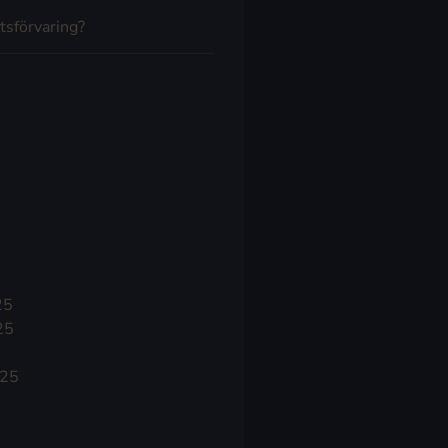
tsförvaring?
25
25
025