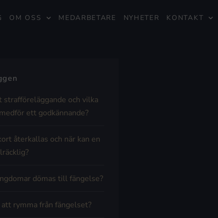
G
OM OSS
MEDARBETARE
NYHETER
KONTAKT
äggen
t strafföreläggande och vilka
medför ett godkännande?
kort återkallas och när kan en
lräcklig?
ngdomar dömas till fängelse?
t att rymma från fängelset?