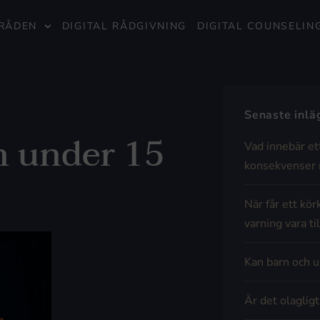
RÅDEN
DIGITAL RÅDGIVNING
DIGITAL COUNSELIN
Senaste inl
n under 15
Vad innebär et
konsekvenser 
När får ett kör
varning vara til
Kan barn och u
Är det olaglig