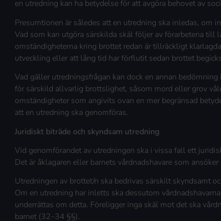
en utredning kan ha betydelse för att avgöra behovet av socia
Presumtionen är således att en utredning ska inledas, om int
Vad som kan utgöra särskilda skäl följer av förarbetena til
omständigheterna kring brottet redan är tillräckligt klarlagda
utveckling eller att lång tid har förflutit sedan brottet begick
Vad gäller utredningsfrågan kan dock en annan bedömning
för särskild allvarlig brottslighet, såsom mord eller grov vål
omständigheter som angivits ovan en mer begränsad betyde
att en utredning ska genomföras.
Juridiskt biträde och skyndsam utredning
Vid genomförandet av utredningen ska i vissa fall ett juridisk
Det är åklagaren eller barnets vårdnadshavare som ansöker o
Utredningen av brottet/n ska bedrivas särskilt skyndsamt oc
Om en utredning har inletts ska dessutom vårdnadshavarn
underrättas om detta. Föreligger inga skäl mot det ska vård
barnet (32–34 §§).