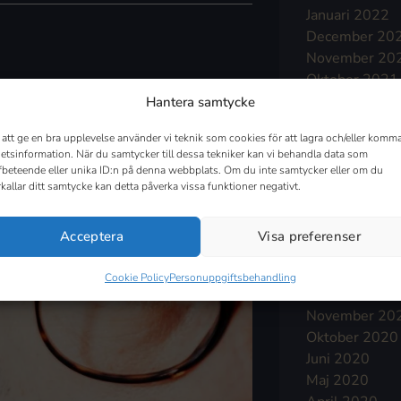
Januari 2022
December 20
November 20
Oktober 2021
September 2
Hantera samtycke
 inom alla verksamhetsområden. Med
Augusti 2021
, oavsett geografisk plats eller
 att ge en bra upplevelse använder vi teknik som cookies för att lagra och/eller komma
Juli 2021
etsinformation. När du samtycker till dessa tekniker kan vi behandla data som
Juni 2021
fbeteende eller unika ID:n på denna webbplats. Om du inte samtycker eller om du
Maj 2021
rkallar ditt samtycke kan detta påverka vissa funktioner negativt.
April 2021
Mars 2021
Acceptera
Visa preferenser
Februari 2021
Januari 2021
Cookie Policy
Personuppgiftsbehandling
December 20
November 20
Oktober 2020
Juni 2020
Maj 2020