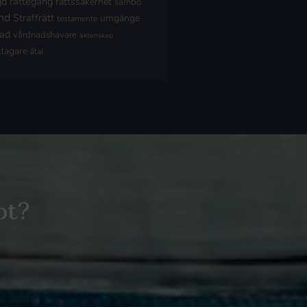
jd
rättegång
rättssäkerhet
sambo
nd
Straffrätt
umgänge
testamente
nad
vårdnadshavare
äktenskap
klagare
åtal
ot?