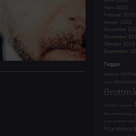
April 2020
Mars 2020
Februari 2020
Januari 2020
December 20
November 20
Oktober 2019
September 2
Taggar
Allmä
advokat
Biträdande 
bästa
Brottmå
domstol
egendom
förundersökning
g
kriminalvården
lagf
Migrationsrä