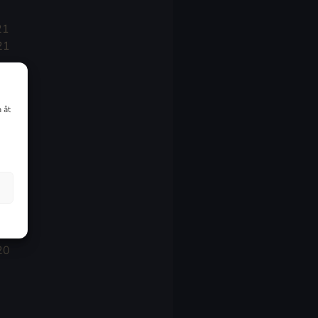
21
21
021
 åt
20
20