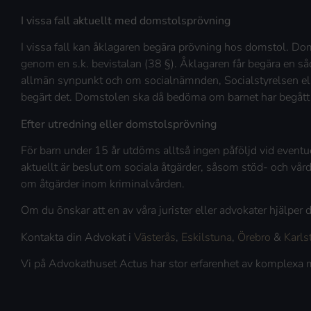
I vissa fall aktuellt med domstolsprövning
I vissa fall kan åklagaren begära prövning hos domstol. Do
genom en s.k. bevistalan (38 §). Åklagaren får begära en s
allmän synpunkt och om socialnämnden, Socialstyrelsen el
begärt det. Domstolen ska då bedöma om barnet har begått br
Efter utredning eller domstolsprövning
För barn under 15 år utdöms alltså ingen påföljd vid eventu
aktuellt är beslut om sociala åtgärder, såsom stöd- och vård
om åtgärder inom kriminalvården.
Om du önskar att en av våra jurister eller advokater hjälper
Kontakta din Advokat i
Västerås
,
Eskilstuna
,
Örebro
&
Karls
Vi på Advokathuset Actus har stor erfarenhet av komplexa 