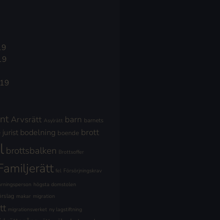
19
19
019
nt
Arvsrätt
barn
barnets
Asylrätt
brott
jurist
bodelning
boende
l
brottsbalken
Brottsoffer
Familjerätt
fel
Försörjningskrav
ärningsperson
högsta domstolen
örslag
makar
migration
tt
migrationsverket
ny lagstiftning