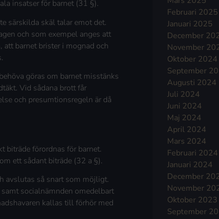
Mars 2025
la insatser för barnet (31 §).
Februari 2025
e särskilda skäl talar emot det.
Januari 2025
l lagen och som exempel anges att
December 20
, att barnet brister i mognad och
November 20
s.
Oktober 2024
September 2
 behöva göras om barnet misstänks
Augusti 2024
dtäkt. Vid sådana brott får
Juli 2024
lse och presumtionsregeln är då
Juni 2024
Maj 2024
April 2024
Mars 2024
t biträde förordnas för barnet.
Februari 2024
m ett sådant biträde (32 a §).
Januari 2024
December 20
h avslutas så snart som möjligt.
November 20
a samt socialnämnden omedelbart
Oktober 2023
nadshavaren kallas till förhör med
September 2