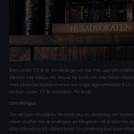
Barn under 15 år är minderåriga och har inte uppnått straff
därmed inte ställas till ansvar för brott och inte heller dömas 
med särskilda bestämmelser om unga lagöverträdare (LUL) so
ett barn under 15 år misstänks för brott.
Utredningen
Om ett barn misstänks för brott ska en utredning om brottet i
vilket straffet inte är lindrigare än fängelse i ett år eller för 
eller stämpling till sådant brott. En utredning kan även i