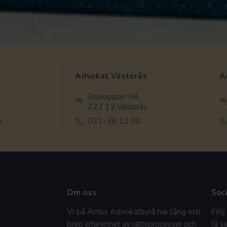
Advokat Västerås
A
Sturegatan 9A
722 13 Västerås
0
021-38 12 00
Om oss
Soc
Vi på Actus Advokatbyrå har lång och
Följ
bred erfarenhet av rättsprocesser och
få s