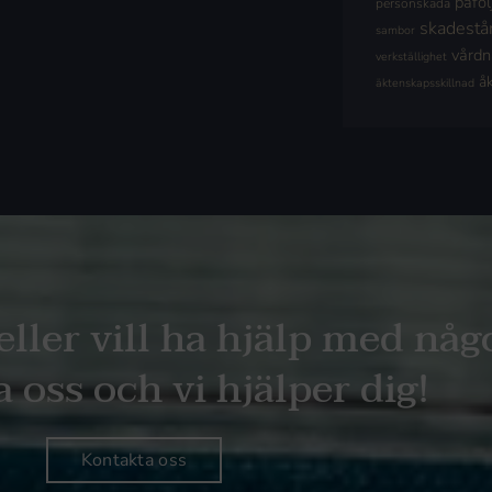
påföl
personskada
skadestå
sambor
vård
verkställighet
å
äktenskapsskillnad
eller vill ha hjälp med någ
 oss och vi hjälper dig!
Kontakta oss