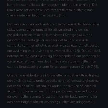
kan göra sannolikt att den uppgivna identiteten är riktig. Det
krävs även att den enskildes rätt att få resa in eller vistas i
Sverige inte kan bedömas oavsett (1 §).
Det kan även vara nödvändigt att ta den enskilde i förvar eller
ställa denne under uppsikt för att en utredning om den
enskildes rätt att resa in i eller vistas i Sverige ska kunna
genomföras. Detta gäller även för det fall den enskilde
sannolikt kommer att utvisas eller avvisas eller om ett beslut
om avvisning eller utvisning ska verkställas (1 §). Det bör dock
noteras att reglerna skiljer sig åt beroende på om personen är
vuxen eller ett barn; om det är fråga om ett barn gäller inte
samma förutsättningar som för en vuxen person (2 och 7 §§).
Om den enskilde ska tas i förvar eller om det är tillräckligt att
den enskilde ställs under uppsikt beror på omständigheterna i
det enskilda fallet. Att ställas under uppsikt kan således bli
aktuellt om förvar anses för ingripande, men som redogjorts
för ovan gäller samma förutsättningar för båda. prövning för
den som tidigare fått ett avvisnings- eller utvisningsbeslut.