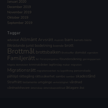
Januari 2020
December 2019
November 2019
Oktober 2019
September 2019
Taggar
Allmänt
Arvsrätt
barn
advokat
barnets bästa
Asylrätt
brott
Biträdande jurist
bodelning
boende
Brottmål
brottsbalken
domstol
Brottsoffer
egendom
Familjerätt
förundersökning
fel
Försörjningskrav
gärningsperson
kriminalvården
lagförslag
högsta domstolen
makar
migration
Migrationsrätt
personskada
migrationsverket
ny lagstiftning
skadestånd
påföljd
rättegång
rättssäkerhet
sambo
sambor
Straffrätt
vårdnad
umgänge
testamente
verkställighet
åklagare
vårdnadshavare
åtal
äktenskap
äktenskapsskillnad