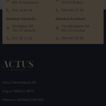
632 20 Eskilstuna
703 61 Örebro
016-14 00 34
010-810 47 30
Advokat Västerås
Advokat Karlstad
Sturegatan 9A
Herrgårdsgatan 6A
722 13 Västerås
652 24 Karlstad
021-38 12 00
054-527 82 00
Actus Advokatbyrå AB
Org.nr: 556412-4674
Moms.nr: SE556412467401