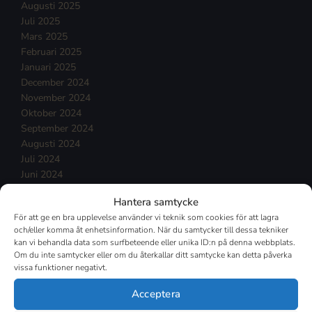
Augusti 2025
Juli 2025
Mars 2025
Februari 2025
Januari 2025
December 2024
November 2024
Oktober 2024
September 2024
Augusti 2024
Juli 2024
Juni 2024
Maj 2024
Hantera samtycke
April 2024
För att ge en bra upplevelse använder vi teknik som cookies för att lagra
Mars 2024
och/eller komma åt enhetsinformation. När du samtycker till dessa tekniker
Februari 2024
kan vi behandla data som surfbeteende eller unika ID:n på denna webbplats.
Januari 2024
Om du inte samtycker eller om du återkallar ditt samtycke kan detta påverka
December 2023
vissa funktioner negativt.
November 2023
Acceptera
Oktober 2023