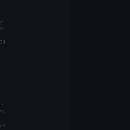
24
24
024
23
23
023