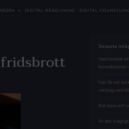
RÅDEN
DIGITAL RÅDGIVNING
DIGITAL COUNSELIN
Senaste inl
fridsbrott
Vad innebär et
konsekvenser 
När får ett kör
varning vara til
Kan barn och u
Är det olaglig