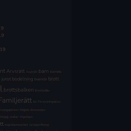
19
19
019
nt
Arvsrätt
barn
barnets
Asylrätt
brott
jurist
bodelning
boende
l
brottsbalken
Brottsoffer
Familjerätt
fel
Försörjningskrav
ärningsperson
högsta domstolen
örslag
makar
migration
tt
migrationsverket
ny lagstiftning