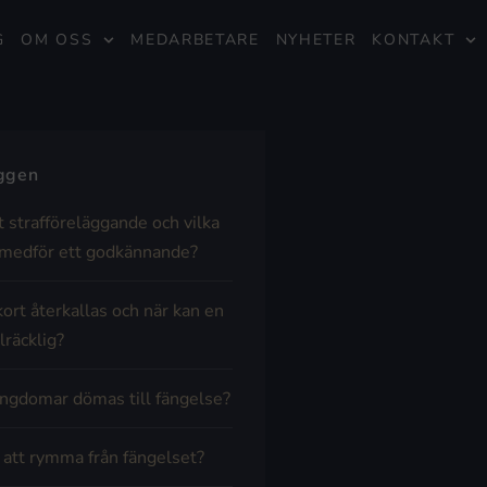
G
OM OSS
MEDARBETARE
NYHETER
KONTAKT
äggen
t strafföreläggande och vilka
medför ett godkännande?
kort återkallas och när kan en
lräcklig?
ngdomar dömas till fängelse?
t att rymma från fängelset?