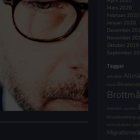
April 2020
Mars 2020
Februari 2020
Januari 2020
December 20
November 20
Oktober 2019
September 2
Taggar
Allmä
advokat
Biträdande 
bästa
Brottmå
domstol
egendom
förundersökning
g
kriminalvården
lagf
Migrationsrä