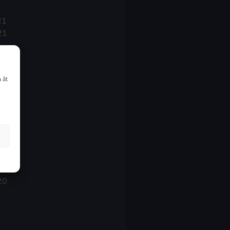
21
21
021
 åt
20
20