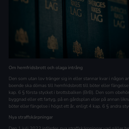
Om hemfridsbrott och olaga intrång
Den som utan lov tränger sig in eller stannar kvar i någon 
boende ska dömas till hemfridsbrott till böter eller fängelse 
kap. 6 § första stycket i brottsbalken (BrB). Den som obehöri
byggnad eller ett fartyg, på en gårdsplan eller på annan likn
böter eller fängelse i högst ett år, enligt 4 kap. 6 § andra sty
Nya straffskärpningar
Den 1 juli 2022 infördes nya straffskärpningar vad gäller he