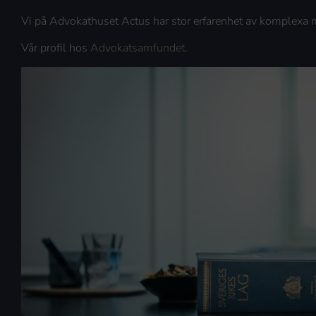
Vi på Advokathuset Actus har stor erfarenhet av komplexa 
Vår profil hos
Advokatsamfundet
.