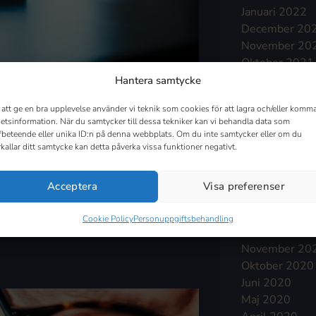
Januari 2022
December 20
November 20
Oktober 2021
September 2
Hantera samtycke
Augusti 2021
 att ge en bra upplevelse använder vi teknik som cookies för att lagra och/eller komma
Juli 2021
etsinformation. När du samtycker till dessa tekniker kan vi behandla data som
Juni 2021
fbeteende eller unika ID:n på denna webbplats. Om du inte samtycker eller om du
Maj 2021
rkallar ditt samtycke kan detta påverka vissa funktioner negativt.
April 2021
Mars 2021
Acceptera
Visa preferenser
 inom alla verksamhetsområden. Med
Februari 2021
, oavsett geografisk plats eller
Januari 2021
Cookie Policy
Personuppgiftsbehandling
December 20
November 20
Oktober 2020
Juni 2020
Maj 2020