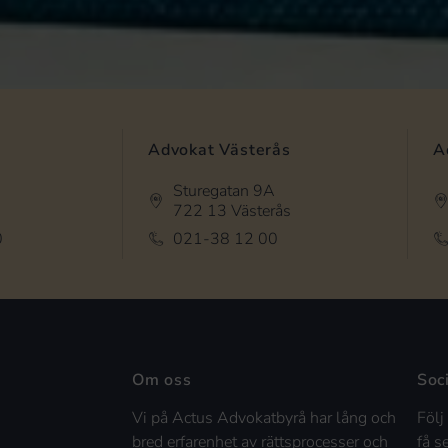
Advokat Västerås
A
Sturegatan 9A
722 13 Västerås
0
021-38 12 00
Om oss
Soc
Vi på Actus Advokatbyrå har lång och
Följ
bred erfarenhet av rättsprocesser och
få s