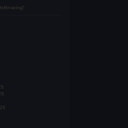
tsförvaring?
25
25
025