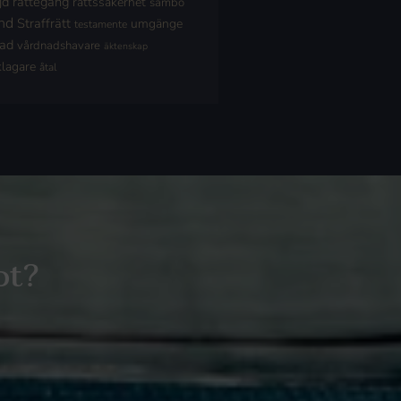
jd
rättegång
rättssäkerhet
sambo
nd
Straffrätt
umgänge
testamente
nad
vårdnadshavare
äktenskap
klagare
åtal
ot?