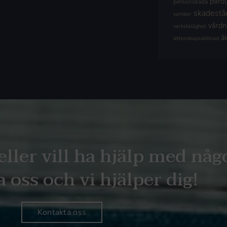
påföl
personskada
skadestå
sambor
vård
verkställighet
å
äktenskapsskillnad
eller vill ha hjälp med någ
 oss och vi hjälper dig!
Kontakta oss