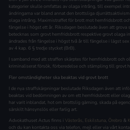
kategorier skulle omfattas av olaga intrång, till exempel in
ändringarna var bland annat den brottsliga djurrättsaktivis
olaga intrång. Maximistraffet för brott mot hemfridsbrott och
fängelse i högst ett år. Riksdagen beslutade även att grova
betecknas som grovt hemfridsbrott respektive grovt olaga int
ändrades från fängelse i högst två år till fängelse i lägst se
av 4 kap. 6 § tredje stycket (BrB).
I samband med att straffen skärptes för hemfridsbrott och ol
kriminaliserat försök, förberedelse och stämpling till grovt 
Fler omständigheter ska beaktas vid grovt brott
I de nya straffskärpningar beslutade Riksdagen även att infö
beaktas vid bedömningen av om ett hemfridsbrott eller olaga
har varit inblandat, hot om brottslig gärning, skada på egen
särskilt hänsynslös eller farlig art.
Advokathuset Actus finns i
Västerås
,
Eskilstuna
,
Örebro
&
K
och du kan kontakta oss via telefon, mejl eller via vårt kon