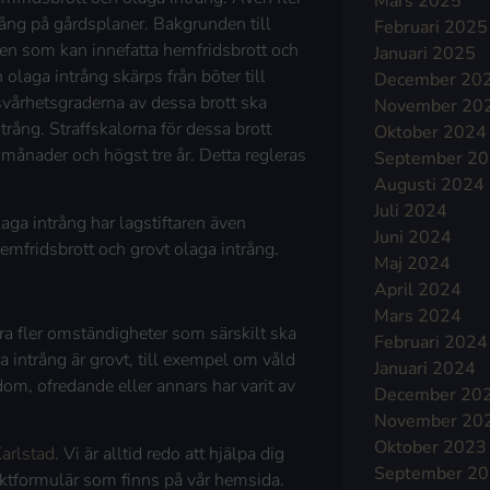
Mars 2025
trång på gårdsplaner. Bakgrunden till
Februari 2025
men som kan innefatta hemfridsbrott och
Januari 2025
 olaga intrång skärps från böter till
December 20
 svårhetsgraderna av dessa brott ska
November 20
rång. Straffskalorna för dessa brott
Oktober 2024
x månader och högst tre år. Detta regleras
September 2
Augusti 2024
Juli 2024
aga intrång har lagstiftaren även
Juni 2024
hemfridsbrott och grovt olaga intrång.
Maj 2024
April 2024
Mars 2024
ra fler omständigheter som särskilt ska
Februari 2024
 intrång är grovt, till exempel om våld
Januari 2024
dom, ofredande eller annars har varit av
December 20
November 20
Oktober 2023
arlstad
. Vi är alltid redo att hjälpa dig
September 2
taktformulär som finns på vår hemsida.