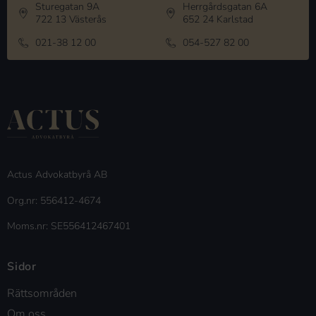
Sturegatan 9A
Herrgårdsgatan 6A
722 13 Västerås
652 24 Karlstad
021-38 12 00
054-527 82 00
Actus Advokatbyrå AB
Org.nr: 556412-4674
Moms.nr: SE556412467401
Sidor
Rättsområden
Om oss