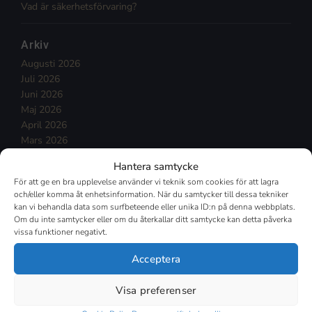
Vad är säkerhetsförvaring?
Arkiv
Augusti 2026
Juli 2026
Juni 2026
Maj 2026
April 2026
Mars 2026
Februari 2026
Hantera samtycke
Januari 2026
För att ge en bra upplevelse använder vi teknik som cookies för att lagra
December 2025
och/eller komma åt enhetsinformation. När du samtycker till dessa tekniker
November 2025
kan vi behandla data som surfbeteende eller unika ID:n på denna webbplats.
Oktober 2025
Om du inte samtycker eller om du återkallar ditt samtycke kan detta påverka
September 2025
vissa funktioner negativt.
Augusti 2025
Acceptera
Juli 2025
Mars 2025
Visa preferenser
Februari 2025
Januari 2025