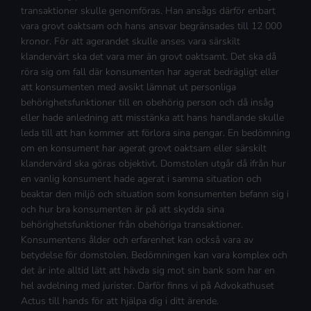
transaktioner skulle genomföras. Han ansågs därför enbart
vara grovt oaktsam och hans ansvar begränsades till 12 000
kronor. För att agerandet skulle anses vara särskilt
klandervärt ska det vara mer än grovt oaktsamt. Det ska då
röra sig om fall där konsumenten har agerat bedrägligt eller
att konsumenten med avsikt lämnat ut personliga
behörighetsfunktioner till en obehörig person och då insåg
eller hade anledning att misstänka att hans handlande skulle
leda till att han kommer att förlora sina pengar. En bedömning
om en konsument har agerat grovt oaktsam eller särskilt
klandervärd ska göras objektivt. Domstolen utgår då ifrån hur
en vanlig konsument hade agerat i samma situation och
beaktar den miljö och situation som konsumenten befann sig i
och hur bra konsumenten är på att skydda sina
behörighetsfunktioner från obehöriga transaktioner.
Konsumentens ålder och erfarenhet kan också vara av
betydelse för domstolen. Bedömningen kan vara komplex och
det är inte alltid lätt att hävda sig mot sin bank som har en
hel avdelning med jurister. Därför finns vi på Advokathuset
Actus till hands för att hjälpa dig i ditt ärende.