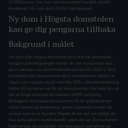
12 000 kronor. Har man som konsument handlat särskilt
klandervärt ska man dock stå för hela beloppet.
Ny dom i Högsta domstolen
kan ge dig pengarna tillbaka
Bakgrund i målet
I en dom från Högsta domstolen förra året har domstolen
klargjort gränsdragningen mellan att som konsument vara
grovt oaktsam och särskilt klandervärd (se NJA 2022 s. 522).
Kortfattat hade konsumenten blivit kontaktad per telefon av
någon som uppgav sig att vara från SEB:s säkerhetsavdelning.
Skälet till kontakten var för att konsumenten inte hade lämnat
sitt skriftliga samtycke till bankens GDPR-hantering.
Bedragaren hänvisade konsumenten till att godkännandet
måste lämnas på bankkontor, annars riskerade kunden att
strykas som kund. Kunden frågade då om det var möjligt att
lösa detta genom mobilt BankID, vilket det var. Konsumenten
legitimerade sig via BankID och bedragaren bekräftade att