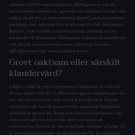
villkoren i GDPR hade accepterats. Bedragaren sa sen att
konsumentens BankID var gammalt och behövde förnyas. Han
erbjöd sig att förnya konsumentens BankID via konsumentens
bankdosa, men behövde först prata med sin chef. Bedragaren
återkom under kvällen och konsumenten lämnade ut sina
bankkoder till bankdosan. Bedragaren lyckades då beställa ett
nytt BankID i konsumentens namn och totalt försvann
385 000 kronor från konsumentens konto.
Grovt oaktsam eller särskilt
klandervärd?
Frågan i målet är om konsumentens handlande ska leda till
att han enbart står för 12 000 kronor (grovt oaktsam) eller om
han ska stå hela risken själv (särskilt klandervärd). Högsta
domstolen slår fast att konsumenten uppvisade betydande
vårdslöshet genom att lämna ut koderna till bankdosan i det
andra samtalet. Banken kunde dock inte bevisa att
konsumenten förstod att han avsiktligen lämnade ut koder till
en obehörig person eller att det fanns risk för att obehöriga