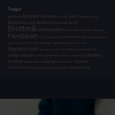
Taggar
Allmänt
Arvsrätt
barn
advokat
barnets bästa
Asylrätt
brott
Biträdande jurist
bodelning
boende
Brottmål
brottsbalken
domstol
Brottsoffer
egendom
Familjerätt
förundersökning
fel
Försörjningskrav
gärningsperson
kriminalvården
lagförslag
högsta domstolen
makar
migration
Migrationsrätt
personskada
migrationsverket
ny lagstiftning
skadestånd
påföljd
rättegång
rättssäkerhet
sambo
sambor
Straffrätt
vårdnad
umgänge
testamente
verkställighet
åklagare
vårdnadshavare
åtal
äktenskap
äktenskapsskillnad