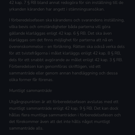
42 kap. 7 § RB bland annat redogöra för sin inställning till de
yrkanden käranden har angett i stämningsansökan.
I förberedelsefasen ska kärandens och svarandens inställning,
vilka bevis och omständigheter båda parterna vill göra
gällande klarläggas enligt 42 kap. 6 § RB. Det ska även
klarläggas om det finns möjlighet för parterna att nå en
överenskommelse – en förlikning. Rätten ska också verka dels
för att tvistefrågorna i målet klarläggs enligt 42 kap. 8 § RB,
dels för ett snabbt avgörande av målet enligt 42 kap. 3 § RB.
Förberedelsen kan genomföras skriftligen, vid ett
sammanträde eller genom annan handläggning och dessa
olika former får förenas.
Muntligt sammanträde
Utgångspunkten är att förberedelsefasen avslutas med ett
muntligt sammanträde enligt 42 kap. 9 § RB. Det kan dock
hållas flera muntliga sammanträden i förberedelsefasen och
det förekommer även att det inte hålls något muntligt
sammanträde alls.