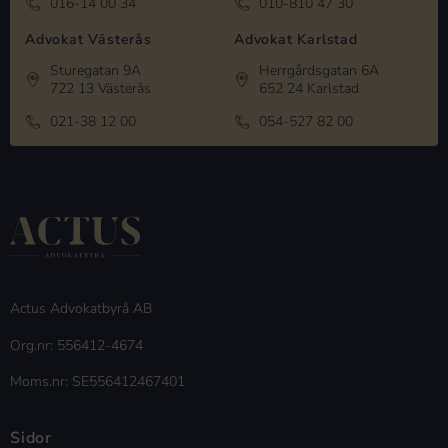
016-14 00 34
010-810 47 30
Advokat Västerås
Advokat Karlstad
Sturegatan 9A
Herrgårdsgatan 6A
722 13 Västerås
652 24 Karlstad
021-38 12 00
054-527 82 00
Actus Advokatbyrå AB
Org.nr: 556412-4674
Moms.nr: SE556412467401
Sidor