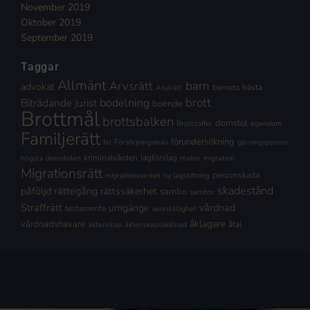
November 2019
Oktober 2019
September 2019
Taggar
Allmänt
Arvsrätt
barn
advokat
barnets bästa
Asylrätt
brott
Biträdande jurist
bodelning
boende
Brottmål
brottsbalken
domstol
Brottsoffer
egendom
Familjerätt
förundersökning
fel
Försörjningskrav
gärningsperson
kriminalvården
lagförslag
högsta domstolen
makar
migration
Migrationsrätt
personskada
migrationsverket
ny lagstiftning
skadestånd
påföljd
rättegång
rättssäkerhet
sambo
sambor
Straffrätt
vårdnad
umgänge
testamente
verkställighet
åklagare
vårdnadshavare
åtal
äktenskap
äktenskapsskillnad