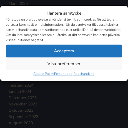
Mars 2025
Februari 2025
Hantera samtycke
Januari 2025
För att ge en bra upplevelse använder vi teknik som cookies för att lagra
December 2024
och/eller komma åt enhetsinformation. När du samtycker till dessa tekniker
November 2024
kan vi behandla data som surfbeteende eller unika ID:n på denna webbplats.
Oktober 2024
Om du inte samtycker eller om du återkallar ditt samtycke kan detta påverka
vissa funktioner negativt.
September 2024
Augusti 2024
Acceptera
Juli 2024
Juni 2024
Visa preferenser
Maj 2024
April 2024
Cookie Policy
Personuppgiftsbehandling
Mars 2024
Februari 2024
Januari 2024
December 2023
November 2023
Oktober 2023
September 2023
Augusti 2023