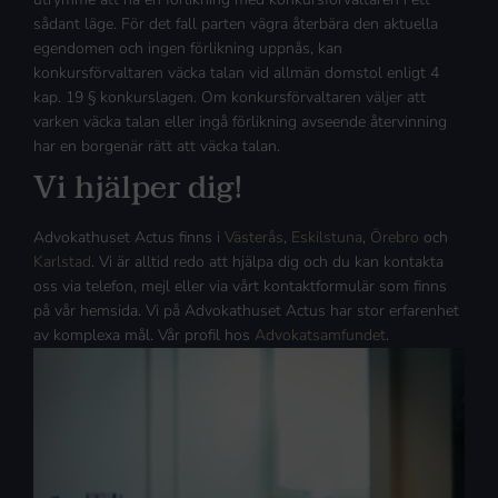
sådant läge. För det fall parten vägra återbära den aktuella
egendomen och ingen förlikning uppnås, kan
konkursförvaltaren väcka talan vid allmän domstol enligt 4
kap. 19 § konkurslagen. Om konkursförvaltaren väljer att
varken väcka talan eller ingå förlikning avseende återvinning
har en borgenär rätt att väcka talan.
Vi hjälper dig!
Advokathuset Actus finns i
Västerås
,
Eskilstuna
,
Örebro
och
Karlstad
. Vi är alltid redo att hjälpa dig och du kan kontakta
oss via telefon, mejl eller via vårt kontaktformulär som finns
på vår hemsida. Vi på Advokathuset Actus har stor erfarenhet
av komplexa mål. Vår profil hos
Advokatsamfundet
.