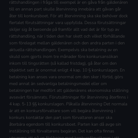
rättshandlingen i fråga till exempel är en gåva från gäldenären
till en annan part skulle återvinning innebära att gåvan går
åter till konkursboet. För att återvinning ska ske behöver dock
flertalet förutsättningar vara uppfyllda. Dessa förutsättningar
skiljer sig åt beroende på framför allt vad det är för typ av
rättshandling, när i tiden den har skett och vilket förhållande
som förelegat mellan gäldenären och den andra parten i den
aktuella rättshandlingen. Exempelvis ska betalning av en
skuld som gjorts inom tre månader före konkursansökan
inkom till tingsrätten (så kallad fristdag), gå åter om den
objektivt sett är onormal enligt 4 kap. 10 § konkurslagen. En
betalning kan anses vara onormal om den sker i förtid, görs
med annat än sedvanliga betalningsmedel eller om
betalningen har medfört att gäldenärens ekonomiska ställning
avsevärt försämrats. Förutsättningar för återvinning återfinns i
4 kap. 5-13 §§ konkurslagen.
Påkalla återvinning
Det normala
är att en konkursförvaltare som vill begära återvinning i
konkurs kontaktar den part som förvaltaren anser ska
återbära egendom till konkursboet. Parten kan då avge sin
inställning till förvaltarens begäran. Det kan ofta finnas
utrymme att nå en förlikning med konkursförvaltaren i ett