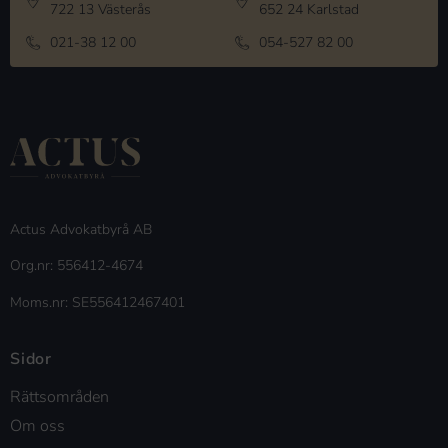
722 13 Västerås
652 24 Karlstad
021-38 12 00
054-527 82 00
Actus Advokatbyrå AB
Org.nr: 556412-4674
Moms.nr: SE556412467401
Sidor
Rättsområden
Om oss