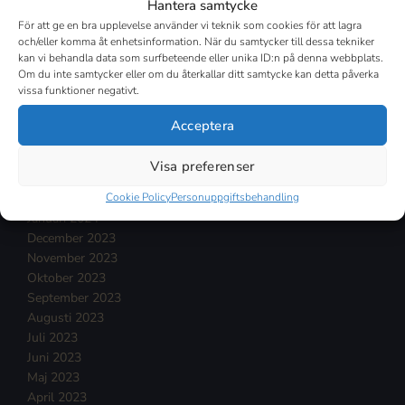
Hantera samtycke
November 2024
För att ge en bra upplevelse använder vi teknik som cookies för att lagra
Oktober 2024
och/eller komma åt enhetsinformation. När du samtycker till dessa tekniker
kan vi behandla data som surfbeteende eller unika ID:n på denna webbplats.
September 2024
Om du inte samtycker eller om du återkallar ditt samtycke kan detta påverka
Augusti 2024
vissa funktioner negativt.
Juli 2024
Juni 2024
Acceptera
Maj 2024
April 2024
Visa preferenser
Mars 2024
Cookie Policy
Personuppgiftsbehandling
Februari 2024
Januari 2024
December 2023
November 2023
Oktober 2023
September 2023
Augusti 2023
Juli 2023
Juni 2023
Maj 2023
April 2023