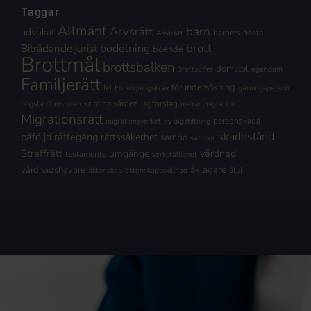
Taggar
Allmänt
Arvsrätt
barn
advokat
barnets bästa
Asylrätt
brott
Biträdande jurist
bodelning
boende
Brottmål
brottsbalken
domstol
Brottsoffer
egendom
Familjerätt
förundersökning
fel
Försörjningskrav
gärningsperson
kriminalvården
lagförslag
högsta domstolen
makar
migration
Migrationsrätt
personskada
migrationsverket
ny lagstiftning
skadestånd
påföljd
rättegång
rättssäkerhet
sambo
sambor
Straffrätt
vårdnad
umgänge
testamente
verkställighet
åklagare
vårdnadshavare
åtal
äktenskap
äktenskapsskillnad