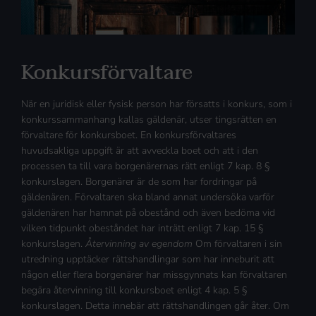
Konkursförvaltare
När en juridisk eller fysisk person har försatts i konkurs, som i
konkurssammanhang kallas gäldenär, utser tingsrätten en
förvaltare för konkursboet. En konkursförvaltares
huvudsakliga uppgift är att avveckla boet och att i den
processen ta till vara borgenärernas rätt enligt 7 kap. 8 §
konkurslagen. Borgenärer är de som har fordringar på
gäldenären. Förvaltaren ska bland annat undersöka varför
gäldenären har hamnat på obestånd och även bedöma vid
vilken tidpunkt obeståndet har inträtt enligt 7 kap. 15 §
konkurslagen.
Återvinning av egendom
Om förvaltaren i sin
utredning upptäcker rättshandlingar som har inneburit att
någon eller flera borgenärer har missgynnats kan förvaltaren
begära återvinning till konkursboet enligt 4 kap. 5 §
konkurslagen. Detta innebär att rättshandlingen går åter. Om