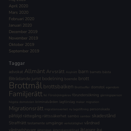
April 2020
Mars 2020
Februari 2020
Januari 2020
December 2019
November 2019
Oktober 2019
September 2019
Taggar
Allmänt
Arvsrätt
barn
advokat
barnets bästa
Asylrätt
brott
Biträdande jurist
bodelning
boende
Brottmål
brottsbalken
domstol
Brottsoffer
egendom
Familjerätt
förundersökning
fel
Försörjningskrav
gärningsperson
kriminalvården
lagförslag
högsta domstolen
makar
migration
Migrationsrätt
personskada
migrationsverket
ny lagstiftning
skadestånd
påföljd
rättegång
rättssäkerhet
sambo
sambor
Straffrätt
vårdnad
umgänge
testamente
verkställighet
åklagare
vårdnadshavare
åtal
äktenskap
äktenskapsskillnad