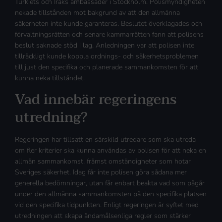
Turkiets och Iraks ambassader i Stockholm. Polismyndigheten
nekade tillstånden mot bakgrund av att den allmänna
säkerheten inte kunde garanteras. Beslutet överklagades och
förvaltningsrätten och senare kammarrätten fann att polisens
beslut saknade stöd i lag. Anledningen var att polisen inte
tillräckligt kunde koppla ordnings- och säkerhetsproblemen
till just den specifika och planerade sammankomsten för att
kunna neka tillståndet.
Vad innebär regeringens
utredning?
Regeringen har tillsatt en särskild utredare som ska utreda
om fler kriterier ska kunna användas av polisen för att neka en
allmän sammankomst, främst omständigheter som hotar
Sveriges säkerhet. Idag får inte polisen göra sådana mer
generella bedömningar, utan får enbart beakta vad som pågår
under den allmänna sammankomsten på den specifika platsen
vid den specifika tidpunkten. Enligt regeringen är syftet med
utredningen att skapa ändamålsenliga regler som stärker