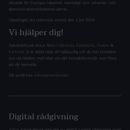
skyddet för Sveriges säkerhet, samtidigt som yttrande- och
demonstrationsfriheterna värnas.
Uppdraget ska redovisas senast den 1 juli 2024.
Vi hjälper dig!
Advokathuset Actus finns i
Västerås
,
Eskilstuna
,
Örebro
&
Karlstad
. Vi är alltid redo att hjälpa dig och du kan kontakta
oss via telefon, mejl eller via vårt kontaktformulär som finns
på vår hemsida.
Vår profil hos
Advokatsamfundet
.
Digital rådgivning
Actus Advokatbyrå erbjuder nu digital juridisk rådgivning inom