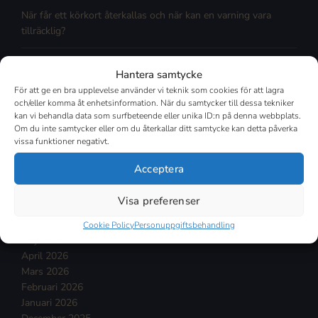
När får ett körkort återkallas och när kan en varning vara
tillräcklig?
Kan barn och ungdomar dömas till fängelse?
Hantera samtycke
För att ge en bra upplevelse använder vi teknik som cookies för att lagra
Är det olagligt att rymma från fängelset?
och/eller komma åt enhetsinformation. När du samtycker till dessa tekniker
kan vi behandla data som surfbeteende eller unika ID:n på denna webbplats.
Om du inte samtycker eller om du återkallar ditt samtycke kan detta påverka
Vad är säkerhetsförvaring?
vissa funktioner negativt.
Acceptera
Arkiv
Augusti 2026
Visa preferenser
Juli 2026
Juni 2026
Cookie Policy
Personuppgiftsbehandling
Maj 2026
April 2026
Mars 2026
Februari 2026
Januari 2026