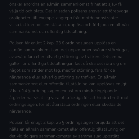
önskar anordna en allmän sammankomst frihet att själv få
välja tid och plats. Det är sedan polisens ansvar att förebygga
oroligheter, till exempel angrepp från motdemonstranter. I
vissa fall kan polisen ställa in, upplösa och förbjuda en allmän
sammankomst och offentlig tillställning.
Polisen får enligt 2 kap. 23 § ordningslagen upplösa en
allmän sammankomst om det uppkommer svårare störningar,
avsevärd fara eller allvarlig störning av trafiken. Detsamma
gäller för offentliga tillställningar, fast då ska det röra sig om
något som strider mot lag, medför störning, fara för de
närvarande eller allvarlig störning av trafiken. En allmän
sammankomst eller offentlig tillställning kan upplösas enligt
2 kap. 24 § ordningslagen endast om mindre ingripande
åtgärder har visat sig vara otillräckliga för att hindra brott mot
ordningslagen, för att återställa ordningen eller skydda de
närvarande.
Polisen får enligt 2 kap. 25 § ordningslagen förbjuda att det
hålls en allmän sammankomst eller offentlig tillställning om
det vid tidigare sammankomster av samma slag uppstått